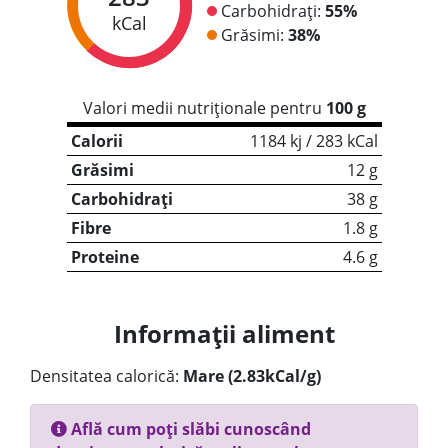
Carbohidrați:
55%
kCal
Grăsimi:
38%
Valori medii nutriționale pentru
100 g
Calorii
1184 kj / 283 kCal
Grăsimi
12 g
Carbohidrați
38 g
Fibre
1.8 g
Proteine
4.6 g
Informații aliment
Densitatea calorică:
Mare (2.83kCal/g)
Află cum poți slăbi cunoscând