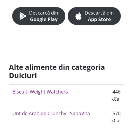
Descarcă din
Descarcă din
Google Play
App Store
Alte alimente din categoria
Dulciuri
Biscuiti Weight Watchers
446
kCal
Unt de Arahide Crunchy - SanoVita
570
kCal