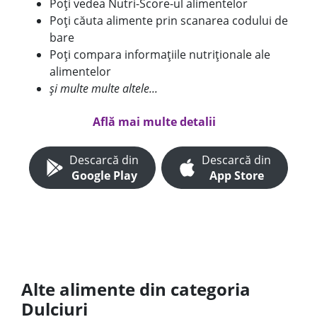
Poți vedea Nutri-Score-ul alimentelor
Poți căuta alimente prin scanarea codului de
bare
Poți compara informațiile nutriționale ale
alimentelor
și multe multe altele...
Află mai multe detalii
Descarcă din
Descarcă din
Google Play
App Store
Alte alimente din categoria
Dulciuri