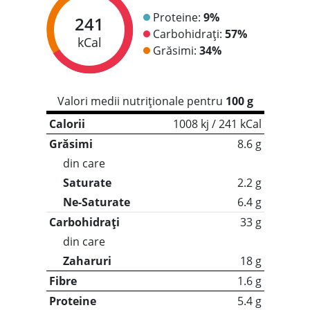
Proteine:
9%
241
Carbohidrați:
57%
kCal
Grăsimi:
34%
Valori medii nutriționale pentru
100 g
Calorii
1008 kj / 241 kCal
Grăsimi
8.6 g
din care
Saturate
2.2 g
Ne-Saturate
6.4 g
Carbohidrați
33 g
din care
Zaharuri
18 g
Fibre
1.6 g
Proteine
5.4 g