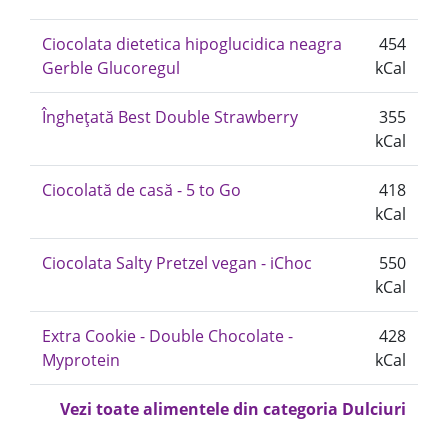
Ciocolata dietetica hipoglucidica neagra
454
Gerble Glucoregul
kCal
Înghețată Best Double Strawberry
355
kCal
Ciocolată de casă - 5 to Go
418
kCal
Ciocolata Salty Pretzel vegan - iChoc
550
kCal
Extra Cookie - Double Chocolate -
428
Myprotein
kCal
Vezi toate alimentele din categoria Dulciuri