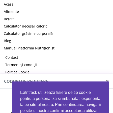
Acasă
Alimente
Rețete
Calculator necesar caloric
Calculator grăsime corporală
Blog
Manual Platformă Nutriționiști
Contact
Termeni și condiții
Politica Cookie
Politica de confidențialitate
×
CODURI DE REDUCERE
Eatntrack utilizeaza fisiere de tip cookie
MYPROTEIN
pentru a personaliza si imbunatati experienta
ta pe site-ul nostru. Prin continuarea navigarii
pe site-ul nostru confirmi acceptarea utilizarii