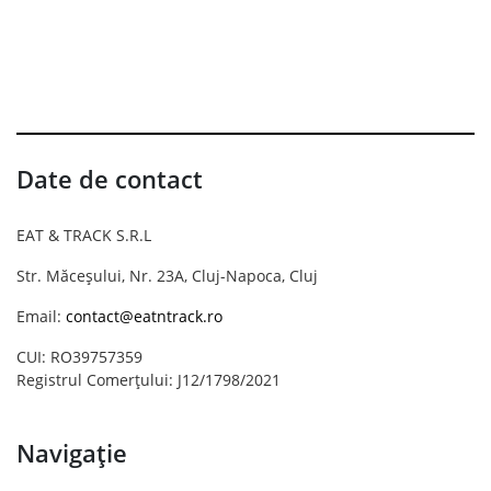
Date de contact
EAT & TRACK S.R.L
Str. Măceșului, Nr. 23A, Cluj-Napoca, Cluj
Email:
contact@eatntrack.ro
CUI: RO39757359
Registrul Comerțului: J12/1798/2021
Navigație