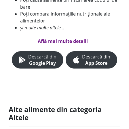
Poți căuta alimente prin scanarea codului de
bare
Poți compara informațiile nutriționale ale
alimentelor
și multe multe altele...
Află mai multe detalii
Descarcă din
Descarcă din
Google Play
App Store
Alte alimente din categoria
Altele