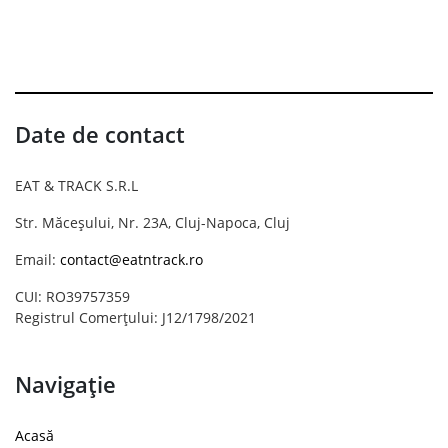
Date de contact
EAT & TRACK S.R.L
Str. Măceșului, Nr. 23A, Cluj-Napoca, Cluj
Email:
contact@eatntrack.ro
CUI: RO39757359
Registrul Comerțului: J12/1798/2021
Navigație
Acasă