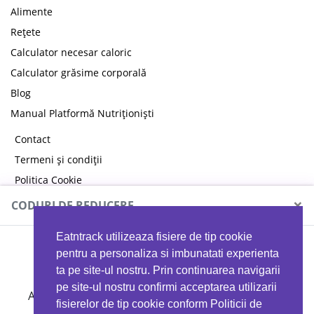
Alimente
Rețete
Calculator necesar caloric
Calculator grăsime corporală
Blog
Manual Platformă Nutriționiști
Contact
Termeni și condiții
Politica Cookie
Politica de confidențialitate
×
CODURI DE REDUCERE
Eatntrack utilizeaza fisiere de tip cookie
MYPROTEIN
pentru a personaliza si imbunatati experienta
ta pe site-ul nostru. Prin continuarea navigarii
pe site-ul nostru confirmi acceptarea utilizarii
Ai
40%
reducere la orice comandă folosind codul
fisierelor de tip cookie conform Politicii de
EATTRACK