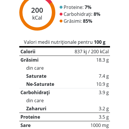
Proteine:
7%
200
Carbohidrați:
8%
kCal
Grăsimi:
85%
Valori medii nutriționale pentru
100 g
Calorii
837 kj / 200 kCal
Grăsimi
18.3 g
din care
Saturate
7.4 g
Ne-Saturate
10.9 g
Carbohidrați
3.9 g
din care
Zaharuri
3.2 g
Proteine
3.5 g
Sare
1000 mg