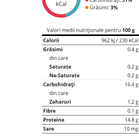
kCal
Grăsimi:
3%
Valori medii nutriționale pentru
100 g
Calorii
962 kj / 230 kCal
Grăsimi
0.4 g
din care
Saturate
0.2 g
Ne-Saturate
0.2 g
Carbohidrați
16.4 g
din care
Zaharuri
1.2 g
Fibre
0.1 g
Proteine
14.8 g
Sare
10 mg