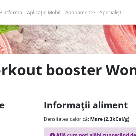
(current)
(current)
Platforma
Aplicație Mobil
Abonamente
Specialiști
orkout booster Wo
le
Informații aliment
Densitatea calorică:
Mare (2.3kCal/g)
Află cum poți slăbi cunoscând de