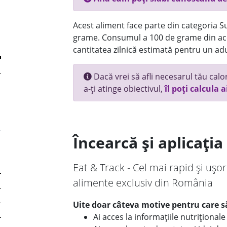
Acest aliment face parte din categoria Su
grame. Consumul a 100 de grame din ace
cantitatea zilnică estimată pentru un adu
Dacă vrei să afli necesarul tău calori
a-ți atinge obiectivul,
îl poți calcula a
Încearcă și aplicați
Eat & Track - Cel mai rapid și ușor
alimente exclusiv din România
Uite doar câteva motive pentru care să
Ai acces la informațiile nutriționa