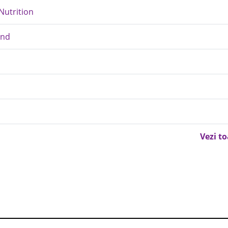
Nutrition
end
d
Vezi t