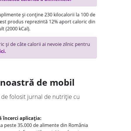
plimente și conține 230 kilocalorii la 100 de
st produs reprezintă 12% aport caloric din
lt (2000 kCal).
c și de câte calorii ai nevoie zilnic pentru
ici.
a noastră de mobil
 de folosit jurnal de nutriție cu
 încerci aplicația:
le a peste 35.000 de alimente din România