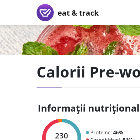
eat & track
Calorii Pre-w
Informații nutriționa
Proteine:
46%
230
Carbohidrați:
51%