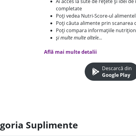
Ai acces la sute de rețete și idei d
completate
Poți vedea Nutri-Score-ul alimente
Poți căuta alimente prin scanarea 
Poți compara informațiile nutrițion
și multe multe altele...
Află mai multe detalii
Descarcă din
Google Play
egoria Suplimente