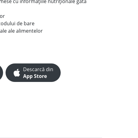
e mese cu informațiile nutriționale gata
lor
codului de bare
ale ale alimentelor
Descarcă din
App Store