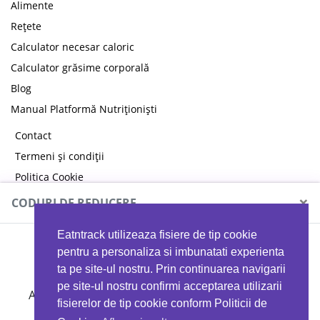
Alimente
Rețete
Calculator necesar caloric
Calculator grăsime corporală
Blog
Manual Platformă Nutriționiști
Contact
Termeni și condiții
Politica Cookie
Politica de confidențialitate
×
CODURI DE REDUCERE
Eatntrack utilizeaza fisiere de tip cookie
MYPROTEIN
pentru a personaliza si imbunatati experienta
ta pe site-ul nostru. Prin continuarea navigarii
pe site-ul nostru confirmi acceptarea utilizarii
Ai
40%
reducere la orice comandă folosind codul
fisierelor de tip cookie conform Politicii de
EATTRACK