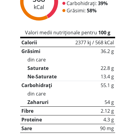
Carbohidrați:
39%
kCal
Grăsimi:
58%
Valori medii nutriționale pentru
100 g
Calorii
2377 kj / 568 kCal
Grăsimi
36.2 g
din care
Saturate
22.8 g
Ne-Saturate
13.4 g
Carbohidrați
55.1 g
din care
Zaharuri
54 g
Fibre
2.12 g
Proteine
4.3 g
Sare
90 mg