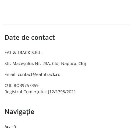
Date de contact
EAT & TRACK S.R.L
Str. Măceșului, Nr. 23A, Cluj-Napoca, Cluj
Email:
contact@eatntrack.ro
CUI: RO39757359
Registrul Comerțului: J12/1798/2021
Navigație
Acasă