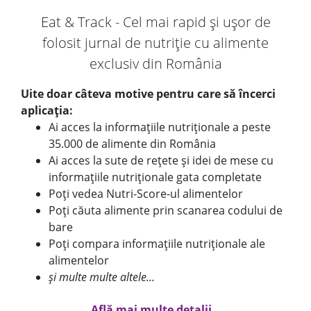
Eat & Track - Cel mai rapid și ușor de
folosit jurnal de nutriție cu alimente
exclusiv din România
Uite doar câteva motive pentru care să încerci
aplicația:
Ai acces la informațiile nutriționale a peste
35.000 de alimente din România
Ai acces la sute de rețete și idei de mese cu
informațiile nutriționale gata completate
Poți vedea Nutri-Score-ul alimentelor
Poți căuta alimente prin scanarea codului de
bare
Poți compara informațiile nutriționale ale
alimentelor
și multe multe altele...
Află mai multe detalii