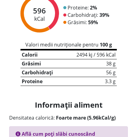
Proteine:
2%
596
Carbohidrați:
39%
kCal
Grăsimi:
59%
Valori medii nutriționale pentru
100 g
Calorii
2494 kj / 596 kCal
Grăsimi
38 g
Carbohidrați
56 g
Proteine
3.3 g
Informații aliment
Densitatea calorică:
Foarte mare (5.96kCal/g)
Află cum poți slăbi cunoscând