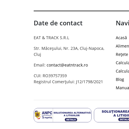
Date de contact
Navi
EAT & TRACK S.R.L
Acasă
Alimen
Str. Măceșului, Nr. 23A, Cluj-Napoca,
Cluj
Rețete
Calcul
Email:
contact@eatntrack.ro
Calcul
CUI: RO39757359
Blog
Registrul Comerțului: J12/1798/2021
Manual