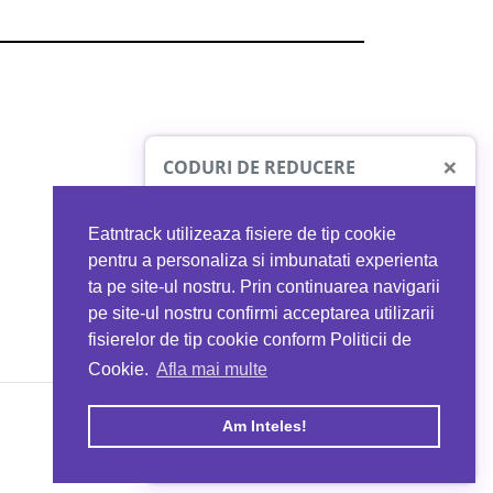
×
CODURI DE REDUCERE
Eatntrack utilizeaza fisiere de tip cookie
O41
MYPROTEIN
pentru a personaliza si imbunatati experienta
ta pe site-ul nostru. Prin continuarea navigarii
 orice comandă
Ai
40%
reducere la orice comandă
pe site-ul nostru confirmi acceptarea utilizarii
EATNTRACK
folosind codul
EATTRACK
fisierelor de tip cookie conform Politicii de
Cookie.
Afla mai multe
acum
Profită acum
Am Inteles!
Copyright © 2026 EAT & TRACK S.R.L