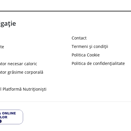
gație
Contact
Termeni și condiții
te
Politica Cookie
Politica de confidențialitate
ator necesar caloric
PROT
ator grăsime corporală
Ai
10%
reducere la
folosind codul
 Platformă Nutriționiști
Profită 