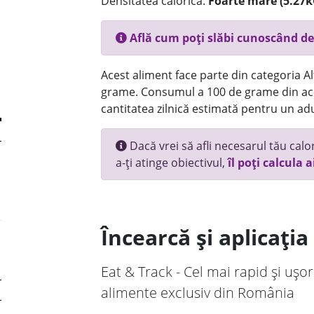
Densitatea calorică:
Foarte mare (5.27k
Află cum poți slăbi cunoscând de
Acest aliment face parte din categoria Alt
grame. Consumul a 100 de grame din ace
cantitatea zilnică estimată pentru un adu
Dacă vrei să afli necesarul tău calori
a-ți atinge obiectivul,
îl poți calcula a
Încearcă și aplicați
Eat & Track - Cel mai rapid și ușor
alimente exclusiv din România