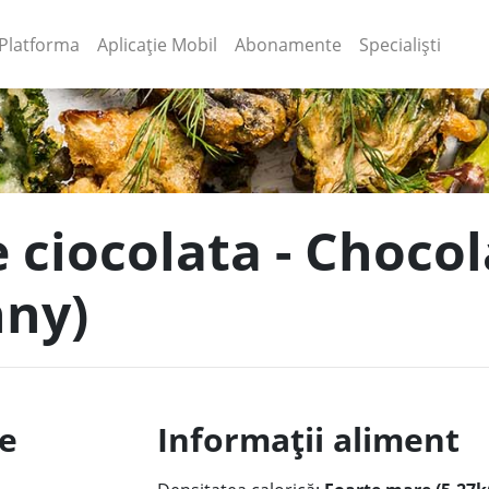
(current)
(current)
Platforma
Aplicație Mobil
Abonamente
Specialiști
e ciocolata - Chocol
nny)
le
Informații aliment