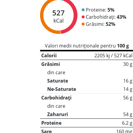
Proteine:
5%
527
Carbohidrați:
43%
kCal
Grăsimi:
52%
Valori medii nutriționale pentru
100 g
Calorii
2205 kj / 527 kCal
Grăsimi
30 g
din care
Saturate
16 g
Ne-Saturate
14 g
Carbohidrați
56 g
din care
Zaharuri
54 g
Proteine
6.2 g
Sare
160 mg