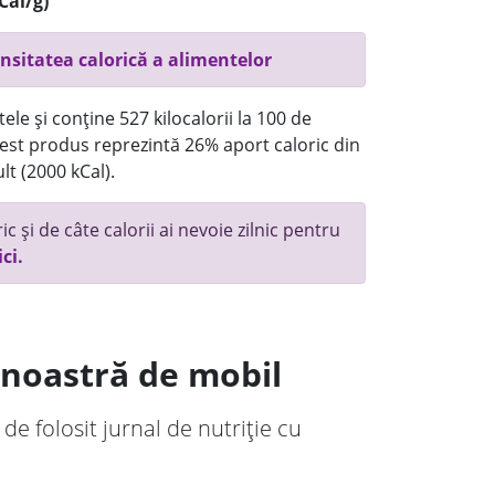
Cal/g)
nsitatea calorică a alimentelor
ele și conține 527 kilocalorii la 100 de
st produs reprezintă 26% aport caloric din
lt (2000 kCal).
c și de câte calorii ai nevoie zilnic pentru
ici.
a noastră de mobil
 de folosit jurnal de nutriție cu