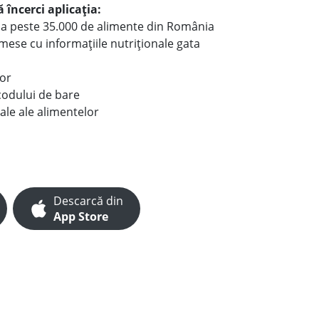
 încerci aplicația:
le a peste 35.000 de alimente din România
e mese cu informațiile nutriționale gata
lor
codului de bare
ale ale alimentelor
Descarcă din
App Store