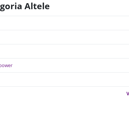
goria Altele
ipower
V