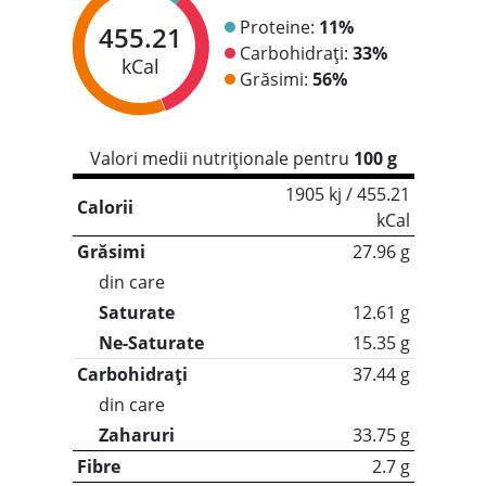
Proteine:
11%
455.21
Carbohidrați:
33%
kCal
Grăsimi:
56%
Valori medii nutriționale pentru
100 g
1905 kj / 455.21
Calorii
kCal
Grăsimi
27.96 g
din care
Saturate
12.61 g
Ne-Saturate
15.35 g
Carbohidrați
37.44 g
din care
Zaharuri
33.75 g
Fibre
2.7 g