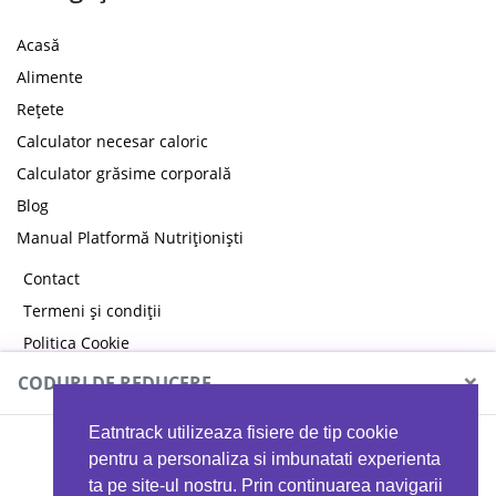
Acasă
Alimente
Rețete
Calculator necesar caloric
Calculator grăsime corporală
Blog
Manual Platformă Nutriționiști
Contact
Termeni și condiții
Politica Cookie
Politica de confidențialitate
×
CODURI DE REDUCERE
Eatntrack utilizeaza fisiere de tip cookie
MYPROTEIN
pentru a personaliza si imbunatati experienta
ta pe site-ul nostru. Prin continuarea navigarii