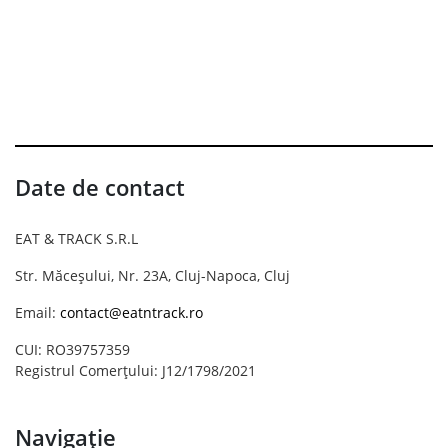
Date de contact
EAT & TRACK S.R.L
Str. Măceșului, Nr. 23A, Cluj-Napoca, Cluj
Email:
contact@eatntrack.ro
CUI: RO39757359
Registrul Comerțului: J12/1798/2021
Navigație