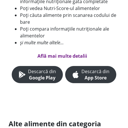
informațiile nutriționale gata completate
Poți vedea Nutri-Score-ul alimentelor
Poți căuta alimente prin scanarea codului de
bare
Poți compara informațiile nutriționale ale
alimentelor
și multe multe altele...
Află mai multe detalii
Descarcă din
Descarcă din
Google Play
App Store
Alte alimente din categoria