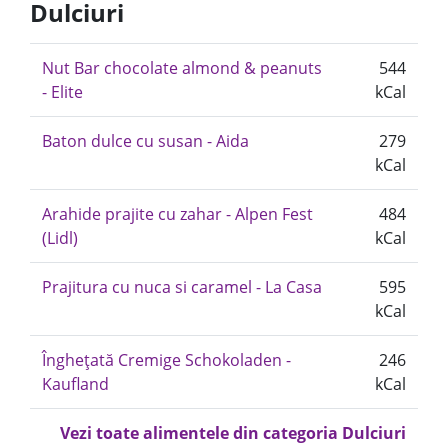
Dulciuri
Nut Bar chocolate almond & peanuts
544
- Elite
kCal
Baton dulce cu susan - Aida
279
kCal
Arahide prajite cu zahar - Alpen Fest
484
(Lidl)
kCal
Prajitura cu nuca si caramel - La Casa
595
kCal
Înghețată Cremige Schokoladen -
246
Kaufland
kCal
Vezi toate alimentele din categoria Dulciuri