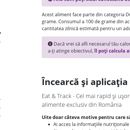
Acest aliment face parte din categoria Dul
grame. Consumul a 100 de grame din ace
cantitatea zilnică estimată pentru un adu
Dacă vrei să afli necesarul tău calori
a-ți atinge obiectivul,
îl poți calcula a
Încearcă și aplicați
Eat & Track - Cel mai rapid și ușor
alimente exclusiv din România
Uite doar câteva motive pentru care să
Ai acces la informațiile nutriționa