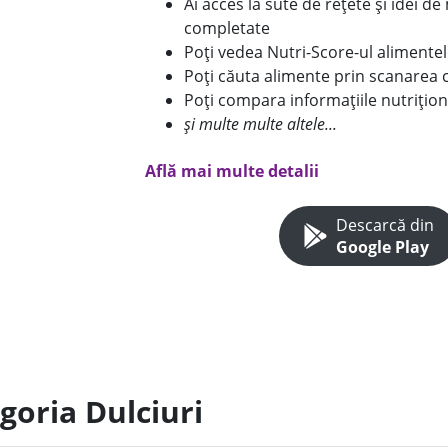
Ai acces la sute de rețete și idei d
completate
Poți vedea Nutri-Score-ul alimente
Poți căuta alimente prin scanarea 
Poți compara informațiile nutrițion
și multe multe altele...
Află mai multe detalii
Descarcă din
Google Play
goria Dulciuri