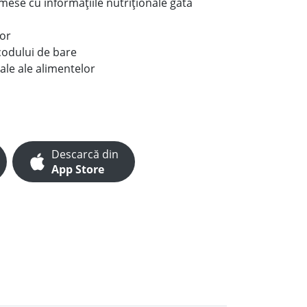
e mese cu informațiile nutriționale gata
lor
codului de bare
ale ale alimentelor
Descarcă din
App Store