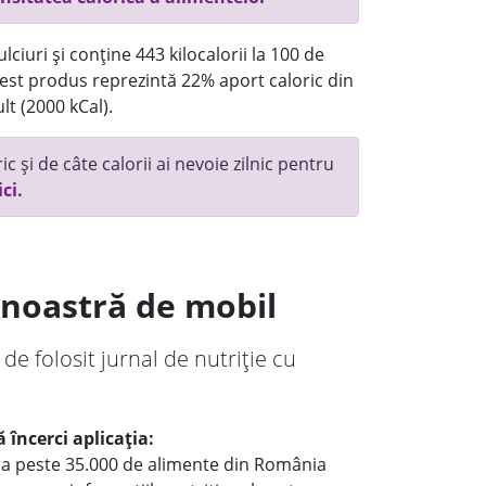
ciuri și conține 443 kilocalorii la 100 de
st produs reprezintă 22% aport caloric din
lt (2000 kCal).
c și de câte calorii ai nevoie zilnic pentru
ici.
a noastră de mobil
 de folosit jurnal de nutriție cu
 încerci aplicația:
le a peste 35.000 de alimente din România