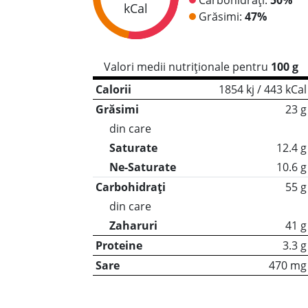
kCal
Grăsimi:
47%
Valori medii nutriționale pentru
100 g
Calorii
1854 kj / 443 kCal
Grăsimi
23 g
din care
Saturate
12.4 g
Ne-Saturate
10.6 g
Carbohidrați
55 g
din care
Zaharuri
41 g
Proteine
3.3 g
Sare
470 mg