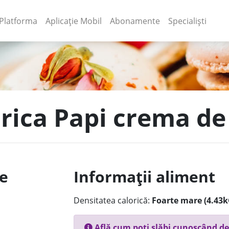
(current)
(current)
Platforma
Aplicație Mobil
Abonamente
Specialiști
urica Papi crema de
le
Informații aliment
Densitatea calorică:
Foarte mare (4.43k
Află cum poți slăbi cunoscând de