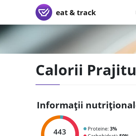
eat & track
Calorii Prajit
Informații nutriționa
Proteine:
3%
443
Carbohidrați:
50%