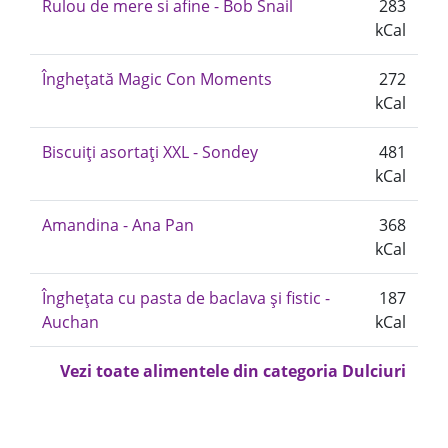
Rulou de mere si afine - Bob Snail
283
kCal
Înghețată Magic Con Moments
272
kCal
Biscuiți asortați XXL - Sondey
481
kCal
Amandina - Ana Pan
368
kCal
Înghețata cu pasta de baclava și fistic -
187
Auchan
kCal
Vezi toate alimentele din categoria Dulciuri