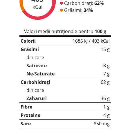
Carbohidrați:
62%
kCal
Grăsimi:
34%
Valori medii nutriționale pentru
100 g
Calorii
1686 kj / 403 kCal
Grăsimi
15 g
din care
Saturate
8 g
Ne-Saturate
7 g
Carbohidrați
62 g
din care
Zaharuri
36 g
Fibre
1 g
Proteine
4 g
Sare
850 mg