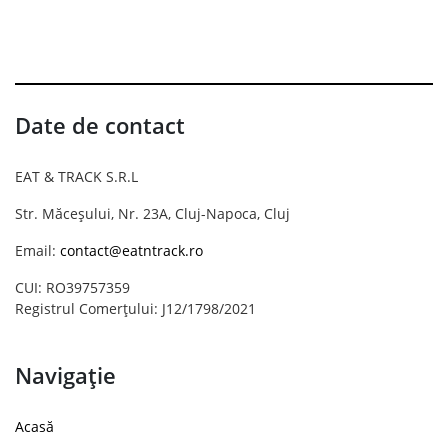
Date de contact
EAT & TRACK S.R.L
Str. Măceșului, Nr. 23A, Cluj-Napoca, Cluj
Email:
contact@eatntrack.ro
CUI: RO39757359
Registrul Comerțului: J12/1798/2021
Navigație
Acasă