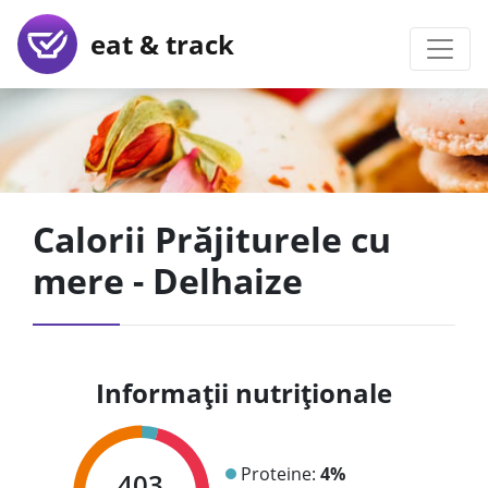
eat & track
Calorii Prăjiturele cu
mere - Delhaize
Informații nutriționale
Proteine:
4%
403