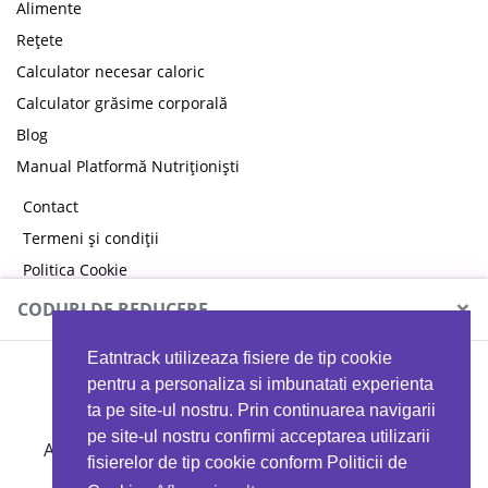
Alimente
Rețete
Calculator necesar caloric
Calculator grăsime corporală
Blog
Manual Platformă Nutriționiști
Contact
Termeni și condiții
Politica Cookie
Politica de confidențialitate
×
CODURI DE REDUCERE
Eatntrack utilizeaza fisiere de tip cookie
MYPROTEIN
pentru a personaliza si imbunatati experienta
ta pe site-ul nostru. Prin continuarea navigarii
pe site-ul nostru confirmi acceptarea utilizarii
Ai
40%
reducere la orice comandă folosind codul
fisierelor de tip cookie conform Politicii de
EATTRACK