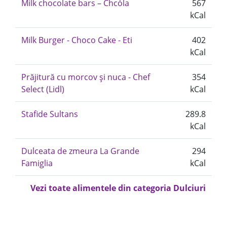
Milk chocolate bars – Chcóla
567
kCal
Milk Burger - Choco Cake - Eti
402
kCal
Prăjitură cu morcov și nuca - Chef
354
Select (Lidl)
kCal
Stafide Sultans
289.8
kCal
Dulceata de zmeura La Grande
294
Famiglia
kCal
Vezi toate alimentele din categoria Dulciuri