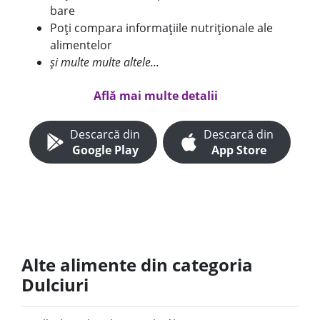
bare
Poți compara informațiile nutriționale ale
alimentelor
și multe multe altele...
Află mai multe detalii
Descarcă din
Descarcă din
Google Play
App Store
Alte alimente din categoria
Dulciuri