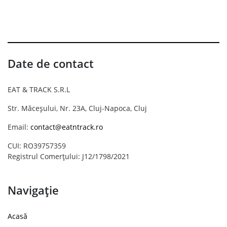
Date de contact
EAT & TRACK S.R.L
Str. Măceșului, Nr. 23A, Cluj-Napoca, Cluj
Email:
contact@eatntrack.ro
CUI: RO39757359
Registrul Comerțului: J12/1798/2021
Navigație
Acasă