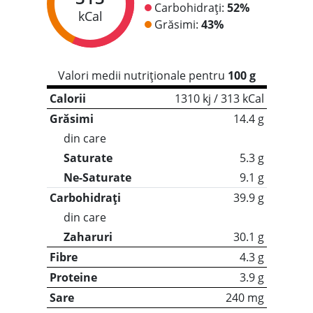
Carbohidrați:
52%
kCal
Grăsimi:
43%
Valori medii nutriționale pentru
100 g
Calorii
1310 kj / 313 kCal
Grăsimi
14.4 g
din care
Saturate
5.3 g
Ne-Saturate
9.1 g
Carbohidrați
39.9 g
din care
Zaharuri
30.1 g
Fibre
4.3 g
Proteine
3.9 g
Sare
240 mg