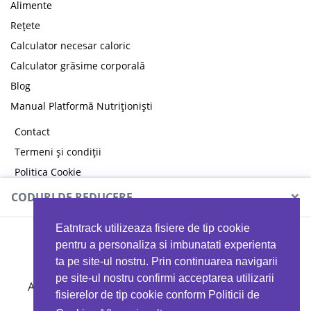
Alimente
Rețete
Calculator necesar caloric
Calculator grăsime corporală
Blog
Manual Platformă Nutriționiști
Contact
Termeni și condiții
Politica Cookie
Politica de confidențialitate
×
CODURI DE REDUCERE
Eatntrack utilizeaza fisiere de tip cookie
MYPROTEIN
pentru a personaliza si imbunatati experienta
ta pe site-ul nostru. Prin continuarea navigarii
pe site-ul nostru confirmi acceptarea utilizarii
Ai
40%
reducere la orice comandă folosind codul
fisierelor de tip cookie conform Politicii de
EATTRACK