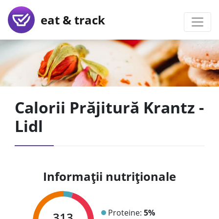
eat & track
Calorii Prăjitură Krantz -
Lidl
Informații nutriționale
Proteine:
5%
313