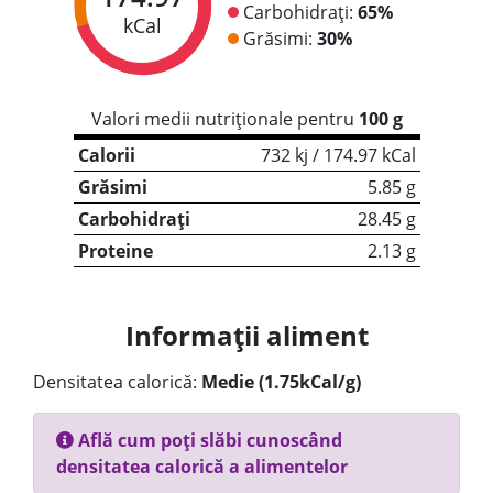
Carbohidrați:
65%
kCal
Grăsimi:
30%
Valori medii nutriționale pentru
100 g
Calorii
732 kj / 174.97 kCal
Grăsimi
5.85 g
Carbohidrați
28.45 g
Proteine
2.13 g
Informații aliment
Densitatea calorică:
Medie (1.75kCal/g)
Află cum poți slăbi cunoscând
densitatea calorică a alimentelor