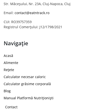
Str. Măceșului, Nr. 23A, Cluj-Napoca, Cluj
Email:
contact@eatntrack.ro
CUI: RO39757359
Registrul Comerțului: J12/1798/2021
Navigație
Acasă
Alimente
Rețete
Calculator necesar caloric
Calculator grăsime corporală
Blog
Manual Platformă Nutriționiști
Contact