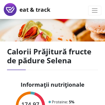
eat & track
Calorii Prăjitură fructe
de pădure Selena
Informații nutriționale
Proteine:
5%
174.97