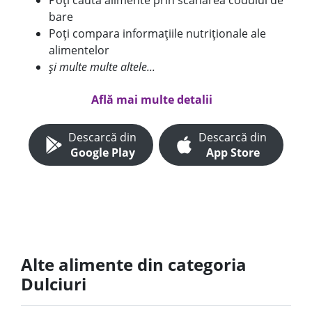
Poți căuta alimente prin scanarea codului de
bare
Poți compara informațiile nutriționale ale
alimentelor
și multe multe altele...
Află mai multe detalii
Descarcă din
Descarcă din
Google Play
App Store
Alte alimente din categoria
Dulciuri