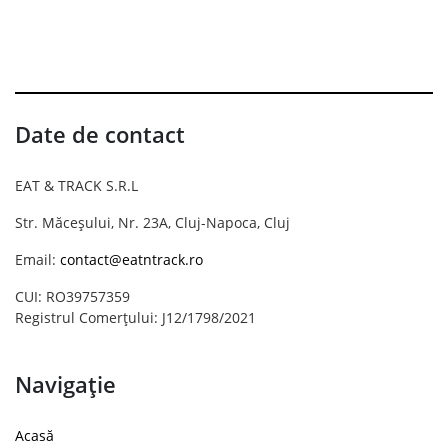
Date de contact
EAT & TRACK S.R.L
Str. Măceșului, Nr. 23A, Cluj-Napoca, Cluj
Email:
contact@eatntrack.ro
CUI: RO39757359
Registrul Comerțului: J12/1798/2021
Navigație
Acasă