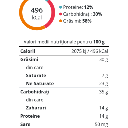
Proteine:
12%
496
Carbohidrați:
30%
kCal
Grăsimi:
58%
Valori medii nutriționale pentru
100 g
Calorii
2075 kj / 496 kCal
Grăsimi
30 g
din care
Saturate
7 g
Ne-Saturate
23 g
Carbohidrați
35 g
din care
Zaharuri
14 g
Proteine
14 g
Sare
50 mg