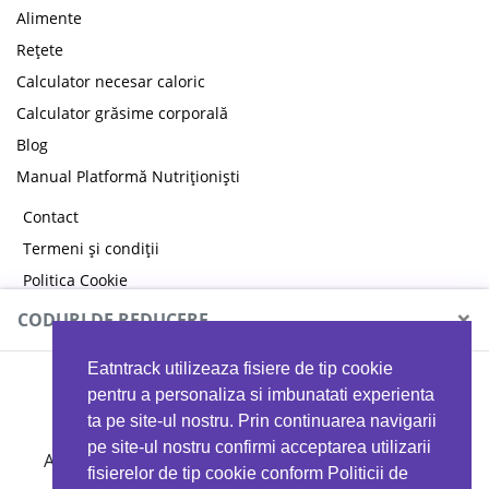
Alimente
Rețete
Calculator necesar caloric
Calculator grăsime corporală
Blog
Manual Platformă Nutriționiști
Contact
Termeni și condiții
Politica Cookie
Politica de confidențialitate
×
CODURI DE REDUCERE
Eatntrack utilizeaza fisiere de tip cookie
MYPROTEIN
pentru a personaliza si imbunatati experienta
ta pe site-ul nostru. Prin continuarea navigarii
pe site-ul nostru confirmi acceptarea utilizarii
Ai
40%
reducere la orice comandă folosind codul
fisierelor de tip cookie conform Politicii de
EATTRACK