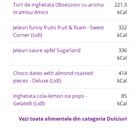
Tort de inghetata Obsession cu aroma
221.3
tiramisu Amicii
kCal
Jeleuri funny fruits fruit & foam - Sweet
322
Corner (Lidl)
kCal
Jeleuri saure apfel Sugarland
336
kCal
Choco dates with almond roasted
414
pieces - Deluxe (Lidl)
kCal
Inghetata cola-lemon ice pops -
85
Gelatelli (Lidl)
kCal
Vezi toate alimentele din categoria Dulciuri