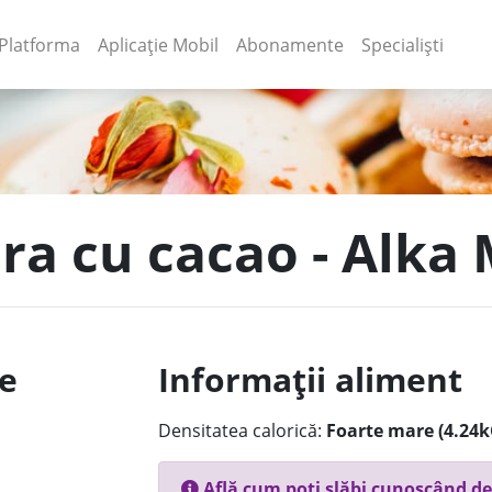
(current)
(current)
Platforma
Aplicație Mobil
Abonamente
Specialiști
ura cu cacao - Alka 
le
Informații aliment
Densitatea calorică:
Foarte mare (4.24k
Află cum poți slăbi cunoscând de