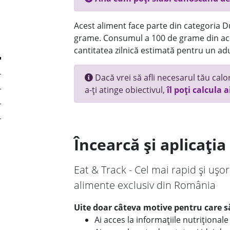
Acest aliment face parte din categoria Dul
grame. Consumul a 100 de grame din ace
cantitatea zilnică estimată pentru un adu
Dacă vrei să afli necesarul tău calori
a-ți atinge obiectivul,
îl poți calcula a
Încearcă și aplicați
Eat & Track - Cel mai rapid și ușor
alimente exclusiv din România
Uite doar câteva motive pentru care să
Ai acces la informațiile nutriționa