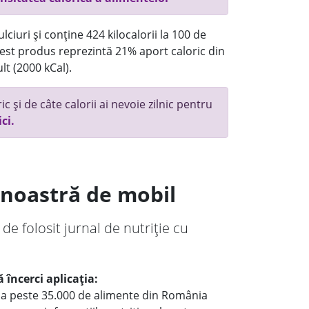
ciuri și conține 424 kilocalorii la 100 de
st produs reprezintă 21% aport caloric din
lt (2000 kCal).
c și de câte calorii ai nevoie zilnic pentru
ici.
a noastră de mobil
 de folosit jurnal de nutriție cu
 încerci aplicația:
le a peste 35.000 de alimente din România