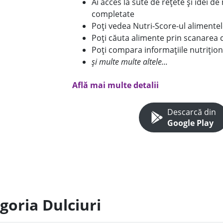
Ai acces la sute de rețete și idei d
completate
Poți vedea Nutri-Score-ul alimente
Poți căuta alimente prin scanarea 
Poți compara informațiile nutrițion
și multe multe altele...
Află mai multe detalii
Descarcă din
Google Play
goria Dulciuri