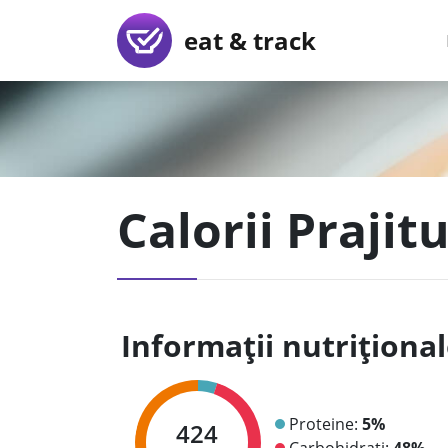
eat & track
Calorii Prajit
Informații nutriționa
Proteine:
5%
424
Carbohidrați:
48%