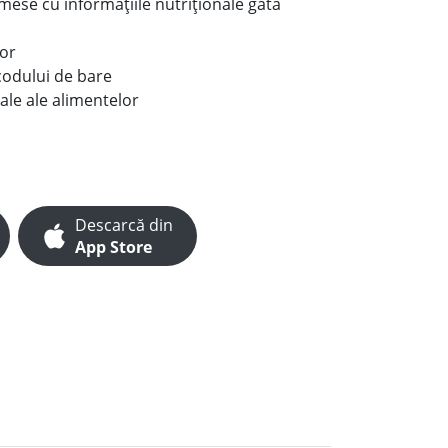
e mese cu informațiile nutriționale gata
lor
codului de bare
ale ale alimentelor
Descarcă din
App Store