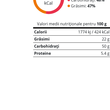
kCal
Grăsimi:
47%
Valori medii nutriționale pentru
100 g
Calorii
1774 kj / 424 kCal
Grăsimi
22 g
Carbohidrați
50 g
Proteine
5.4 g