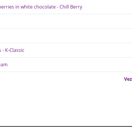
rries in white chocolate - Chill Berry
- K-Classic
Beam
Vez