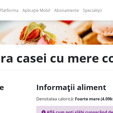
(current)
(current)
Platforma
Aplicație Mobil
Abonamente
Specialiști
ura casei cu mere c
le
Informații aliment
Densitatea calorică:
Foarte mare (4.09k
Află cum poți slăbi cunoscând de