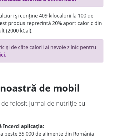
ciuri și conține 409 kilocalorii la 100 de
st produs reprezintă 20% aport caloric din
lt (2000 kCal).
c și de câte calorii ai nevoie zilnic pentru
ici.
a noastră de mobil
 de folosit jurnal de nutriție cu
 încerci aplicația:
le a peste 35.000 de alimente din România