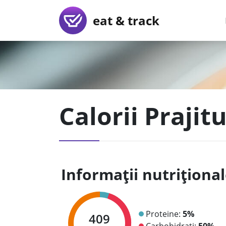
eat & track
Calorii Prajit
Informații nutriționa
Proteine:
5%
409
Carbohidrați:
50%