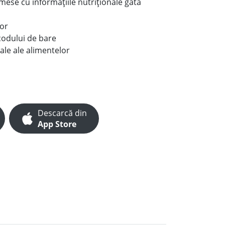
e mese cu informațiile nutriționale gata
lor
codului de bare
ale ale alimentelor
Descarcă din
App Store