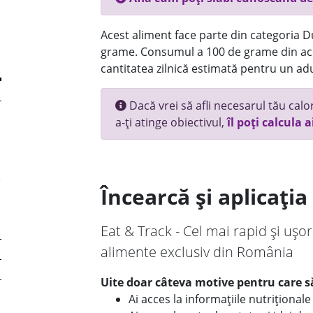
Acest aliment face parte din categoria Dul
grame. Consumul a 100 de grame din ace
cantitatea zilnică estimată pentru un adu
Dacă vrei să afli necesarul tău calori
a-ți atinge obiectivul,
îl poți calcula a
Încearcă și aplicați
Eat & Track - Cel mai rapid și ușor
alimente exclusiv din România
Uite doar câteva motive pentru care să
Ai acces la informațiile nutriționa