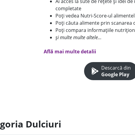
Ai acces la sute de rețete și idei d
completate
Poți vedea Nutri-Score-ul alimente
Poți căuta alimente prin scanarea 
Poți compara informațiile nutrițion
și multe multe altele...
Află mai multe detalii
Descarcă din
Google Play
goria Dulciuri