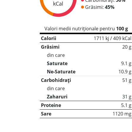
kCal
Grăsimi:
45%
Valori medii nutriționale pentru
100 g
Calorii
1711 kj / 409 kCal
Grăsimi
20 g
din care
Saturate
9.1 g
Ne-Saturate
10.9 g
Carbohidrați
51 g
din care
Zaharuri
31 g
Proteine
5.1 g
Sare
1120 mg