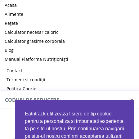
Acasă
Alimente
Rețete
Calculator necesar caloric
Calculator grăsime corporală
Blog
Manual Platformă Nutriționiști
Contact
Termeni și condiții
Politica Cookie
Politica de confidențialitate
×
CODURI DE REDUCERE
Eatntrack utilizeaza fisiere de tip cookie
MYPROTEIN
pentru a personaliza si imbunatati experienta
ta pe site-ul nostru. Prin continuarea navigarii
pe site-ul nostru confirmi acceptarea utilizarii