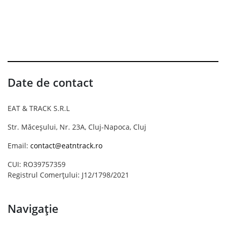
Date de contact
EAT & TRACK S.R.L
Str. Măceșului, Nr. 23A, Cluj-Napoca, Cluj
Email:
contact@eatntrack.ro
CUI: RO39757359
Registrul Comerțului: J12/1798/2021
Navigație