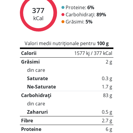
Proteine:
6%
377
Carbohidrați:
89%
kCal
Grăsimi:
5%
Valori medii nutriționale pentru
100 g
Calorii
1577 kj / 377 kCal
Grăsimi
2 g
din care
Saturate
0.3 g
Ne-Saturate
1.7 g
Carbohidrați
83 g
din care
Zaharuri
0.5 g
Fibre
2.7 g
Proteine
6 g