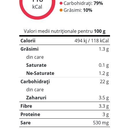
Carbohidrați:
79%
kCal
Grăsimi:
10%
Valori medii nutriționale pentru
100 g
Calorii
494 kj / 118 kCal
Grăsimi
1.3 g
din care
Saturate
0.1 g
Ne-Saturate
1.2 g
Carbohidrați
22 g
din care
Zaharuri
3.5 g
Fibre
3.3 g
Proteine
3 g
Sare
530 mg