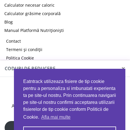
Calculator necesar caloric
Calculator grăsime corporală
Blog
Manual Platformă Nutriționiști
Contact
Termeni și condiții
Politica Cookie
Politica de confidențialitate
×
CODURI DE REDUCERE
Eatntrack utilizeaza fisiere de tip cookie
MYPROTEIN
pentru a personaliza si imbunatati experienta
ta pe site-ul nostru. Prin continuarea navigarii
pe site-ul nostru confirmi acceptarea utilizarii
Ai
40%
reducere la orice comandă folosind codul
fisierelor de tip cookie conform Politicii de
EATTRACK
Cookie.
Afla mai multe
Profită acum