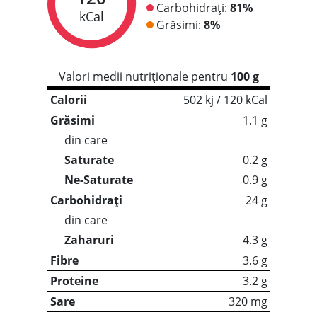
Carbohidrați:
81%
kCal
Grăsimi:
8%
Valori medii nutriționale pentru
100 g
Calorii
502 kj / 120 kCal
Grăsimi
1.1 g
din care
Saturate
0.2 g
Ne-Saturate
0.9 g
Carbohidrați
24 g
din care
Zaharuri
4.3 g
Fibre
3.6 g
Proteine
3.2 g
Sare
320 mg