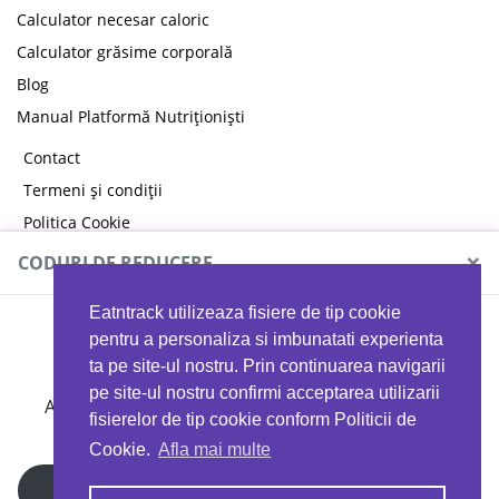
Calculator necesar caloric
Calculator grăsime corporală
Blog
Manual Platformă Nutriționiști
Contact
Termeni și condiții
Politica Cookie
Politica de confidențialitate
×
CODURI DE REDUCERE
Eatntrack utilizeaza fisiere de tip cookie
MYPROTEIN
pentru a personaliza si imbunatati experienta
ta pe site-ul nostru. Prin continuarea navigarii
pe site-ul nostru confirmi acceptarea utilizarii
Ai
40%
reducere la orice comandă folosind codul
fisierelor de tip cookie conform Politicii de
EATTRACK
Cookie.
Afla mai multe
Profită acum