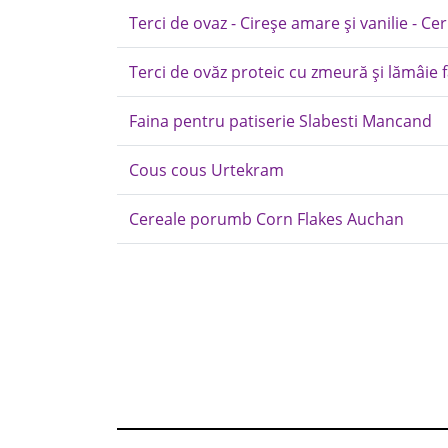
Terci de ovaz - Cireșe amare și vanilie - C
Terci de ovăz proteic cu zmeură și lămâie f
Faina pentru patiserie Slabesti Mancand
Cous cous Urtekram
Cereale porumb Corn Flakes Auchan