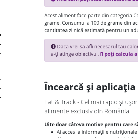
Acest aliment face parte din categoria Cer
grame. Consumul a 100 de grame din ace
cantitatea zilnică estimată pentru un adu
Dacă vrei să afli necesarul tău calori
a-ți atinge obiectivul,
îl poți calcula a
Încearcă și aplicați
Eat & Track - Cel mai rapid și ușor
alimente exclusiv din România
Uite doar câteva motive pentru care să
Ai acces la informațiile nutriționa