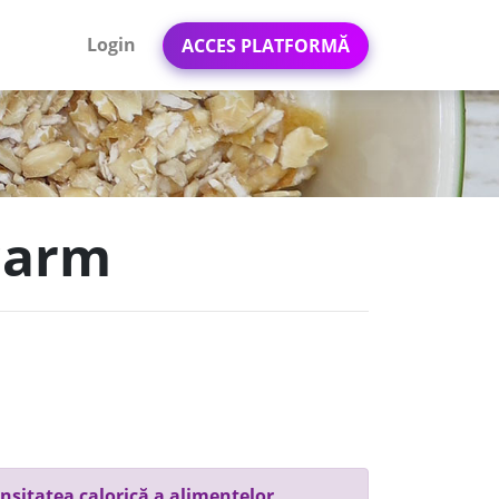
Login
ACCES PLATFORMĂ
carm
nsitatea calorică a alimentelor