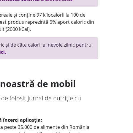
eale și conține 97 kilocalorii la 100 de
st produs reprezintă 5% aport caloric din
lt (2000 kCal).
c și de câte calorii ai nevoie zilnic pentru
ici.
a noastră de mobil
 de folosit jurnal de nutriție cu
 încerci aplicația:
le a peste 35.000 de alimente din România