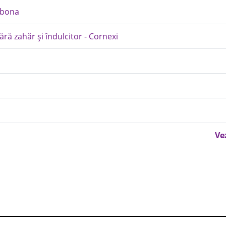
erbona
ără zahăr și îndulcitor - Cornexi
Ve