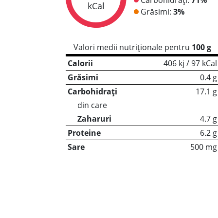
kCal
Grăsimi:
3%
Valori medii nutriționale pentru
100 g
Calorii
406 kj / 97 kCal
Grăsimi
0.4 g
Carbohidrați
17.1 g
din care
Zaharuri
4.7 g
Proteine
6.2 g
Sare
500 mg