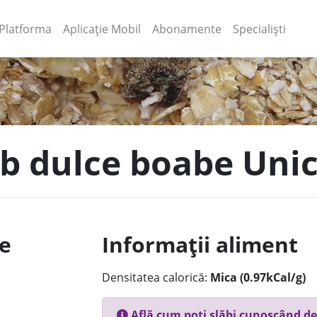
(current)
(current)
Platforma
Aplicație Mobil
Abonamente
Specialiști
mb dulce boabe Uni
le
Informații aliment
Densitatea calorică:
Mica (0.97kCal/g)
Află cum poți slăbi cunoscând de