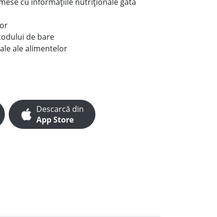
e mese cu informațiile nutriționale gata
lor
codului de bare
ale ale alimentelor
Descarcă din
App Store