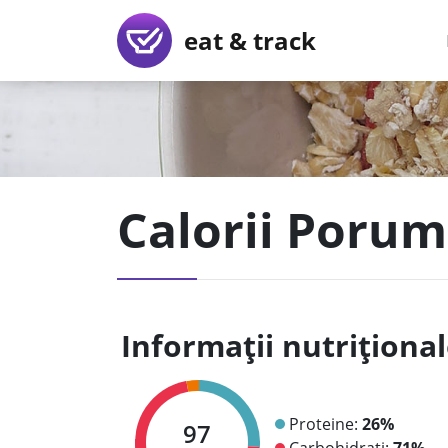
eat & track
Calorii Poru
Informații nutriționa
Proteine:
26%
97
Carbohidrați:
71%