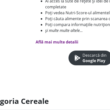
Ai acces la sute de rețete și idei d
completate
Poți vedea Nutri-Score-ul alimente
Poți căuta alimente prin scanarea 
Poți compara informațiile nutrițion
și multe multe altele...
Află mai multe detalii
Descarcă din
Google Play
egoria Cereale