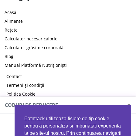
Acasă
Alimente
Rețete
Calculator necesar caloric
Calculator grăsime corporală
Blog
Manual Platformă Nutriționiști
Contact
Termeni și condiții
Politica Cookie
Politica de confidențialitate
×
CODURI DE REDUCERE
Eatntrack utilizeaza fisiere de tip cookie
MYPROTEIN
pentru a personaliza si imbunatati experienta
ta pe site-ul nostru. Prin continuarea navigarii