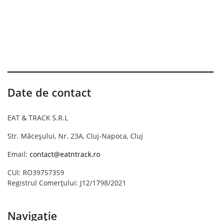
Date de contact
EAT & TRACK S.R.L
Str. Măceșului, Nr. 23A, Cluj-Napoca, Cluj
Email:
contact@eatntrack.ro
CUI: RO39757359
Registrul Comerțului: J12/1798/2021
Navigație