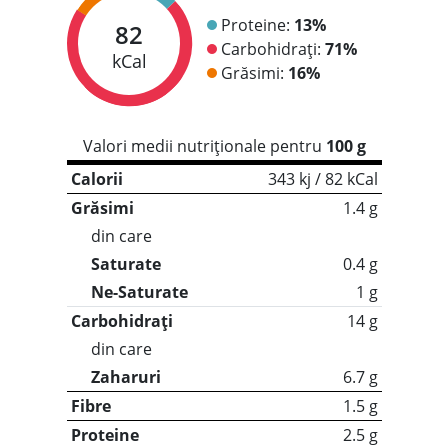
Proteine:
13%
82
Carbohidrați:
71%
kCal
Grăsimi:
16%
Valori medii nutriționale pentru
100 g
Calorii
343 kj / 82 kCal
Grăsimi
1.4 g
din care
Saturate
0.4 g
Ne-Saturate
1 g
Carbohidrați
14 g
din care
Zaharuri
6.7 g
Fibre
1.5 g
Proteine
2.5 g