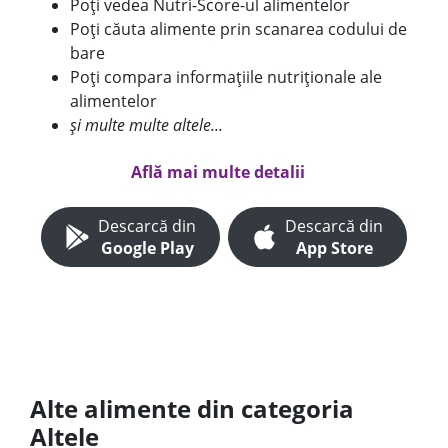
Poți vedea Nutri-Score-ul alimentelor
Poți căuta alimente prin scanarea codului de
bare
Poți compara informațiile nutriționale ale
alimentelor
și multe multe altele...
Află mai multe detalii
Descarcă din
Descarcă din
Google Play
App Store
Alte alimente din categoria
Altele