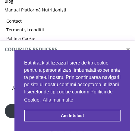
Blog
Manual Platformă Nutriționiști
Contact
Termeni și condiții
Politica Cookie
Politica de confidențialitate
×
CODURI DE REDUCERE
Eatntrack utilizeaza fisiere de tip cookie
MYPROTEIN
pentru a personaliza si imbunatati experienta
ta pe site-ul nostru. Prin continuarea navigarii
pe site-ul nostru confirmi acceptarea utilizarii
Ai
40%
reducere la orice comandă folosind codul
fisierelor de tip cookie conform Politicii de
EATTRACK
Cookie.
Afla mai multe
Profită acum
Am Inteles!
Copyright © 2026 EAT & TRACK S.R.L