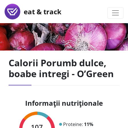
eat & track
Calorii Porumb dulce,
boabe intregi - O’Green
Informații nutriționale
Proteine:
11%
107