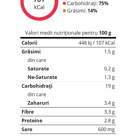
Carbohidrați:
75%
kCal
Grăsimi:
14%
Valori medii nutriționale pentru
100 g
Calorii
448 kj / 107 kCal
Grăsimi
1.5 g
din care
Saturate
0.2 g
Ne-Saturate
1.3 g
Carbohidrați
19 g
din care
Zaharuri
3.4 g
Fibre
3.3 g
Proteine
2.8 g
Sare
600 mg