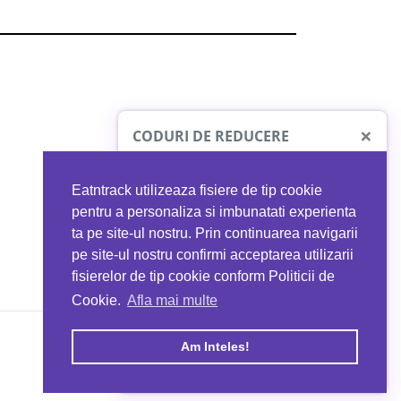
×
CODURI DE REDUCERE
Eatntrack utilizeaza fisiere de tip cookie
O41
MYPROTEIN
pentru a personaliza si imbunatati experienta
ta pe site-ul nostru. Prin continuarea navigarii
 orice comandă
Ai
40%
reducere la orice comandă
pe site-ul nostru confirmi acceptarea utilizarii
EATNTRACK
folosind codul
EATTRACK
fisierelor de tip cookie conform Politicii de
Cookie.
Afla mai multe
acum
Profită acum
Am Inteles!
Copyright © 2026 EAT & TRACK S.R.L