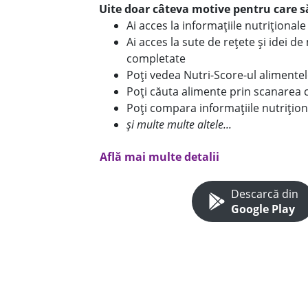
Uite doar câteva motive pentru care să
Ai acces la informațiile nutriționa
Ai acces la sute de rețete și idei d
completate
Poți vedea Nutri-Score-ul alimente
Poți căuta alimente prin scanarea 
Poți compara informațiile nutrițion
și multe multe altele...
Află mai multe detalii
Descarcă din
Google Play