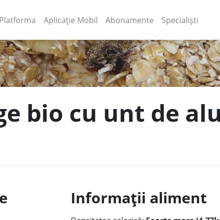
(current)
(current)
Platforma
Aplicație Mobil
Abonamente
Specialiști
ge bio cu unt de al
le
Informații aliment