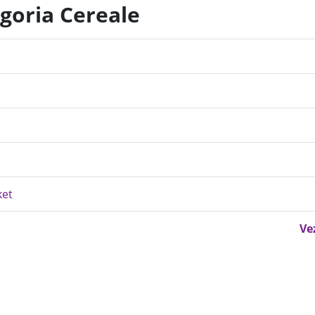
egoria Cereale
ket
Ve