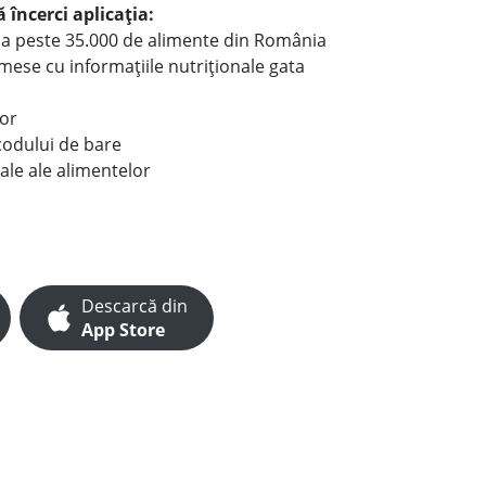
 încerci aplicația:
le a peste 35.000 de alimente din România
e mese cu informațiile nutriționale gata
lor
codului de bare
ale ale alimentelor
Descarcă din
App Store