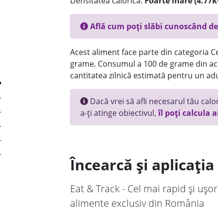
Densitatea calorică:
Foarte mare (4.77k
Află cum poți slăbi cunoscând de
Acest aliment face parte din categoria Ce
grame. Consumul a 100 de grame din ace
cantitatea zilnică estimată pentru un adu
Dacă vrei să afli necesarul tău calori
a-ți atinge obiectivul,
îl poți calcula a
Încearcă și aplicați
Eat & Track - Cel mai rapid și ușor
alimente exclusiv din România