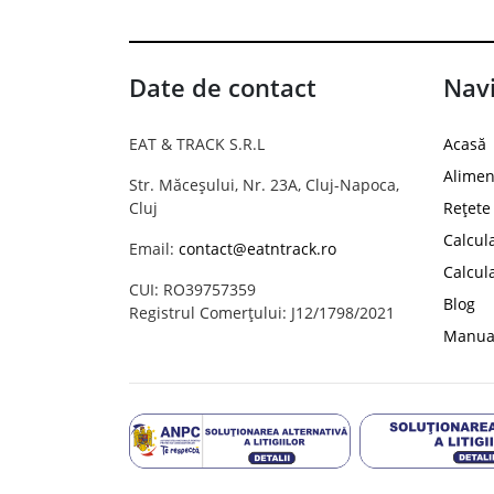
Date de contact
Navi
EAT & TRACK S.R.L
Acasă
Alimen
Str. Măceșului, Nr. 23A, Cluj-Napoca,
Cluj
Rețete
Calcul
Email:
contact@eatntrack.ro
Calcul
CUI: RO39757359
Blog
Registrul Comerțului: J12/1798/2021
Manual