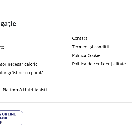
gație
Contact
Termeni și condiții
te
Politica Cookie
Politica de confidențialitate
ator necesar caloric
PROT
ator grăsime corporală
Ai
10%
reducere la
folosind codul
 Platformă Nutriționiști
Profită 