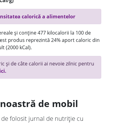
Cal/g)
nsitatea calorică a alimentelor
reale și conține 477 kilocalorii la 100 de
st produs reprezintă 24% aport caloric din
lt (2000 kCal).
c și de câte calorii ai nevoie zilnic pentru
ici.
a noastră de mobil
 de folosit jurnal de nutriție cu