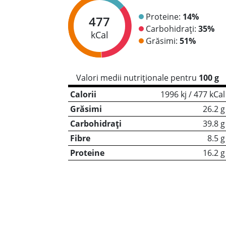
Proteine:
14%
477
Carbohidrați:
35%
kCal
Grăsimi:
51%
Valori medii nutriționale pentru
100 g
Calorii
1996 kj / 477 kCal
Grăsimi
26.2 g
Carbohidrați
39.8 g
Fibre
8.5 g
Proteine
16.2 g