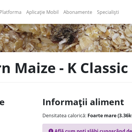
(current)
(current)
Platforma
Aplicație Mobil
Abonamente
Specialiști
n Maize - K Classic
le
Informații aliment
Densitatea calorică:
Foarte mare (3.36k
Află cum poți slăbi cunoscând de