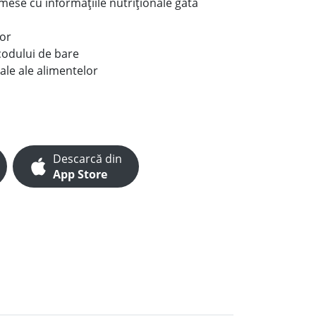
e mese cu informațiile nutriționale gata
lor
codului de bare
ale ale alimentelor
Descarcă din
App Store