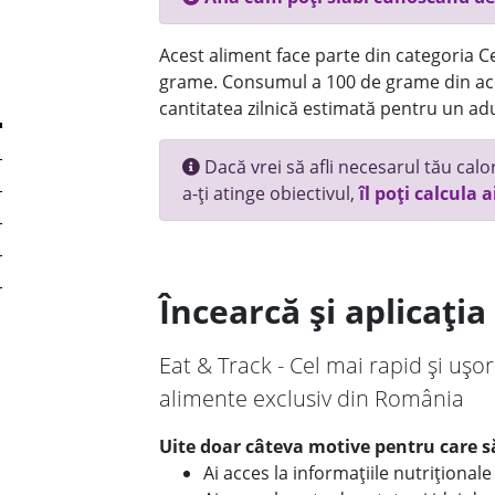
Acest aliment face parte din categoria Ce
grame. Consumul a 100 de grame din ace
cantitatea zilnică estimată pentru un adu
Dacă vrei să afli necesarul tău calori
a-ți atinge obiectivul,
îl poți calcula a
Încearcă și aplicați
Eat & Track - Cel mai rapid și ușor
alimente exclusiv din România
Uite doar câteva motive pentru care să
Ai acces la informațiile nutriționa