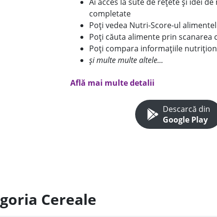
Ai acces la sute de rețete și idei d
completate
Poți vedea Nutri-Score-ul alimente
Poți căuta alimente prin scanarea 
Poți compara informațiile nutrițion
și multe multe altele...
Află mai multe detalii
Descarcă din
Google Play
egoria Cereale