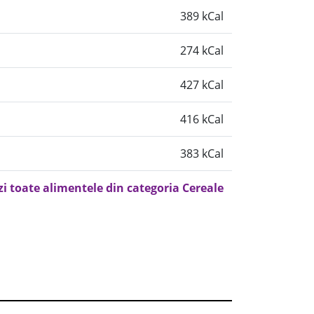
389 kCal
274 kCal
427 kCal
416 kCal
383 kCal
zi toate alimentele din categoria Cereale