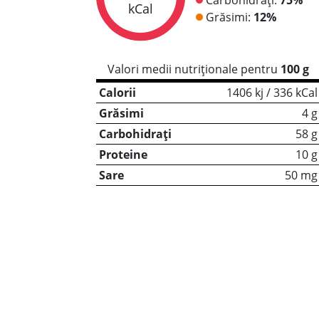
kCal
Grăsimi:
12%
Valori medii nutriționale pentru
100 g
Calorii
1406 kj / 336 kCal
Grăsimi
4 g
Carbohidrați
58 g
Proteine
10 g
Sare
50 mg