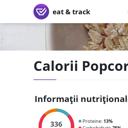
eat & track
Calorii Popcor
Informații nutriționa
Proteine:
13%
336
Carbohidrați:
75%