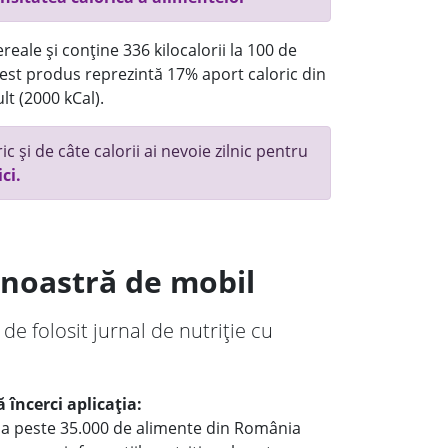
reale și conține 336 kilocalorii la 100 de
st produs reprezintă 17% aport caloric din
lt (2000 kCal).
c și de câte calorii ai nevoie zilnic pentru
ici.
a noastră de mobil
 de folosit jurnal de nutriție cu
 încerci aplicația:
le a peste 35.000 de alimente din România