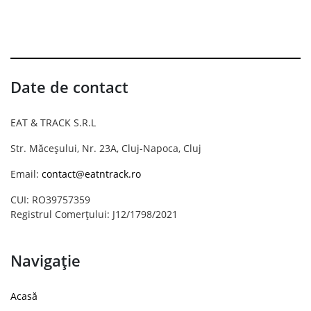
Date de contact
EAT & TRACK S.R.L
Str. Măceșului, Nr. 23A, Cluj-Napoca, Cluj
Email:
contact@eatntrack.ro
CUI: RO39757359
Registrul Comerțului: J12/1798/2021
Navigație
Acasă