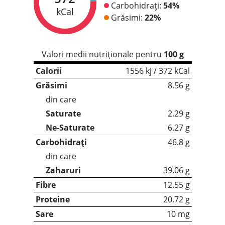
Carbohidrați:
54%
kCal
Grăsimi:
22%
Valori medii nutriționale pentru
100 g
Calorii
1556 kj / 372 kCal
Grăsimi
8.56 g
din care
Saturate
2.29 g
Ne-Saturate
6.27 g
Carbohidrați
46.8 g
din care
Zaharuri
39.06 g
Fibre
12.55 g
Proteine
20.72 g
Sare
10 mg