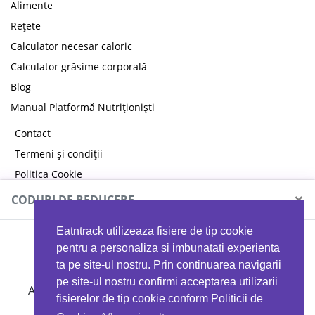
Alimente
Rețete
Calculator necesar caloric
Calculator grăsime corporală
Blog
Manual Platformă Nutriționiști
Contact
Termeni și condiții
Politica Cookie
Politica de confidențialitate
×
CODURI DE REDUCERE
Eatntrack utilizeaza fisiere de tip cookie
MYPROTEIN
pentru a personaliza si imbunatati experienta
ta pe site-ul nostru. Prin continuarea navigarii
pe site-ul nostru confirmi acceptarea utilizarii
Ai
40%
reducere la orice comandă folosind codul
fisierelor de tip cookie conform Politicii de
EATTRACK