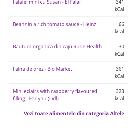
Falafel mini cu Susan - El Falaf
341
kCal
Beanz in a rich tomato sauce - Heinz
66
kCal
Bautura organica din caju Rude Health
30
kCal
Faina de orez - Bio Market
361
kCal
Mini eclairs with raspberry flavoured
323
filling - For you (Lidl)
kCal
Vezi toate alimentele din categoria Altele