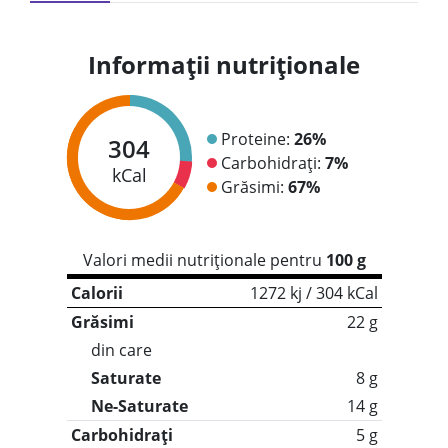
Informații nutriționale
Proteine:
26%
304
Carbohidrați:
7%
kCal
Grăsimi:
67%
Valori medii nutriționale pentru
100 g
Calorii
1272 kj / 304 kCal
Grăsimi
22 g
din care
Saturate
8 g
Ne-Saturate
14 g
Carbohidrați
5 g