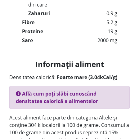
din care
Zaharuri
0.9 g
Fibre
5.2 g
Proteine
19 g
Sare
2000 mg
Informații aliment
Densitatea calorică:
Foarte mare (3.04kCal/g)
Află cum poți slăbi cunoscând
densitatea calorică a alimentelor
Acest aliment face parte din categoria Altele și
conține 304 kilocalorii la 100 de grame. Consumul a
100 de grame din acest produs reprezintă 15%