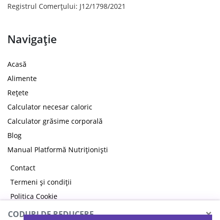
Registrul Comerțului: J12/1798/2021
Navigație
Acasă
Alimente
Rețete
Calculator necesar caloric
Calculator grăsime corporală
Blog
Manual Platformă Nutriționiști
Contact
Termeni și condiții
Politica Cookie
Politica de confidențialitate
×
CODURI DE REDUCERE