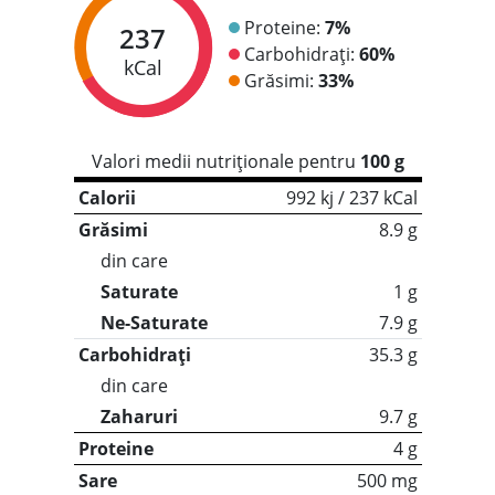
Proteine:
7%
237
Carbohidrați:
60%
kCal
Grăsimi:
33%
Valori medii nutriționale pentru
100 g
Calorii
992 kj / 237 kCal
Grăsimi
8.9 g
din care
Saturate
1 g
Ne-Saturate
7.9 g
Carbohidrați
35.3 g
din care
Zaharuri
9.7 g
Proteine
4 g
Sare
500 mg