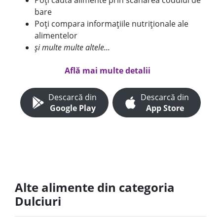
Poți căuta alimente prin scanarea codului de
bare
Poți compara informațiile nutriționale ale
alimentelor
și multe multe altele...
Află mai multe detalii
Descarcă din
Descarcă din
Google Play
App Store
Alte alimente din categoria
Dulciuri