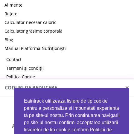
Alimente
Rețete
Calculator necesar caloric
Calculator grăsime corporală
Blog
Manual Platformă Nutriționiști
Contact
Termeni și condiții
Politica Cookie
Politica de confidențialitate
×
CODURI DE REDUCERE
Eatntrack utilizeaza fisiere de tip cookie
MYPROTEIN
pentru a personaliza si imbunatati experienta
ta pe site-ul nostru. Prin continuarea navigarii
pe site-ul nostru confirmi acceptarea utilizarii
Ai
40%
reducere la orice comandă folosind codul
fisierelor de tip cookie conform Politicii de
EATTRACK