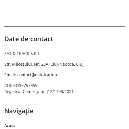
Date de contact
EAT & TRACK S.R.L
Str. Măceșului, Nr. 23A, Cluj-Napoca, Cluj
Email:
contact@eatntrack.ro
CUI: RO39757359
Registrul Comerțului: J12/1798/2021
Navigație
Acasă