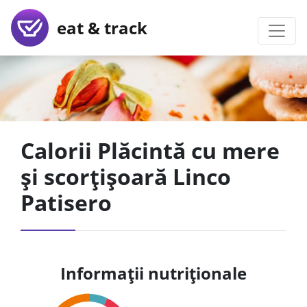
eat & track
Calorii Plăcintă cu mere
și scorțișoară Linco
Patisero
Informații nutriționale