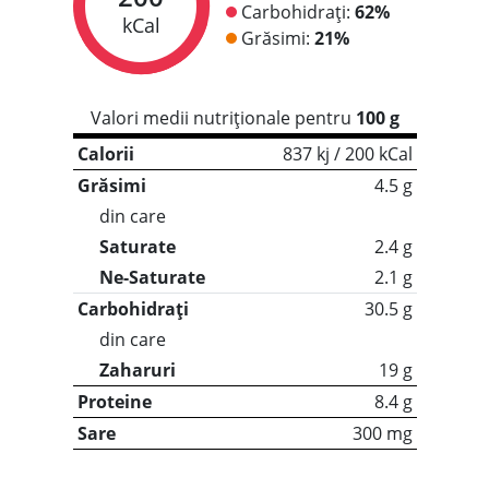
Carbohidrați:
62%
kCal
Grăsimi:
21%
Valori medii nutriționale pentru
100 g
Calorii
837 kj / 200 kCal
Grăsimi
4.5 g
din care
Saturate
2.4 g
Ne-Saturate
2.1 g
Carbohidrați
30.5 g
din care
Zaharuri
19 g
Proteine
8.4 g
Sare
300 mg