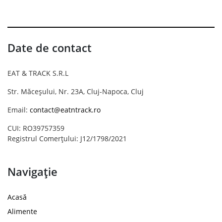
Date de contact
EAT & TRACK S.R.L
Str. Măceșului, Nr. 23A, Cluj-Napoca, Cluj
Email:
contact@eatntrack.ro
CUI: RO39757359
Registrul Comerțului: J12/1798/2021
Navigație
Acasă
Alimente