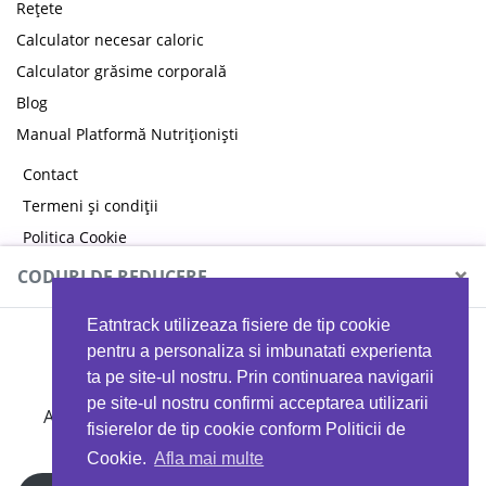
Rețete
Calculator necesar caloric
Calculator grăsime corporală
Blog
Manual Platformă Nutriționiști
Contact
Termeni și condiții
Politica Cookie
Politica de confidențialitate
×
CODURI DE REDUCERE
Eatntrack utilizeaza fisiere de tip cookie
MYPROTEIN
pentru a personaliza si imbunatati experienta
ta pe site-ul nostru. Prin continuarea navigarii
pe site-ul nostru confirmi acceptarea utilizarii
Ai
40%
reducere la orice comandă folosind codul
fisierelor de tip cookie conform Politicii de
EATTRACK
Cookie.
Afla mai multe