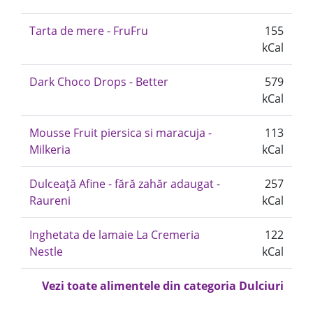
Tarta de mere - FruFru
155
kCal
Dark Choco Drops - Better
579
kCal
Mousse Fruit piersica si maracuja -
113
Milkeria
kCal
Dulceață Afine - fără zahăr adaugat -
257
Raureni
kCal
Inghetata de lamaie La Cremeria
122
Nestle
kCal
Vezi toate alimentele din categoria Dulciuri