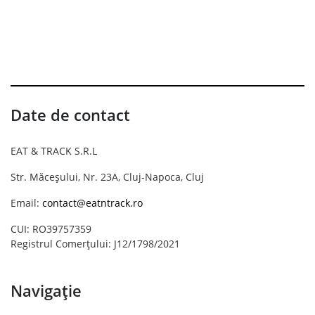
Date de contact
EAT & TRACK S.R.L
Str. Măceșului, Nr. 23A, Cluj-Napoca, Cluj
Email:
contact@eatntrack.ro
CUI: RO39757359
Registrul Comerțului: J12/1798/2021
Navigație