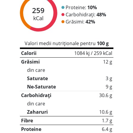
Proteine:
10%
259
Carbohidrați:
48%
kCal
Grăsimi:
42%
Valori medii nutriționale pentru
100 g
Calorii
1084 kj / 259 kCal
Grăsimi
12 g
din care
Saturate
3 g
Ne-Saturate
9 g
Carbohidrați
30.6 g
din care
Zaharuri
10.6 g
Fibre
1.7 g
Proteine
6.4 g