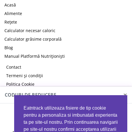
Acasă
Alimente
Rețete
Calculator necesar caloric
Calculator grăsime corporală
Blog
Manual Platformă Nutriționiști
Contact
Termeni și condiții
Politica Cookie
Politica de confidențialitate
×
CODURI DE REDUCERE
Eatntrack utilizeaza fisiere de tip cookie
MYPROTEIN
pentru a personaliza si imbunatati experienta
ta pe site-ul nostru. Prin continuarea navigarii
pe site-ul nostru confirmi acceptarea utilizarii