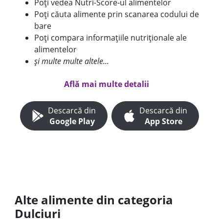
Poți vedea Nutri-Score-ul alimentelor
Poți căuta alimente prin scanarea codului de
bare
Poți compara informațiile nutriționale ale
alimentelor
și multe multe altele...
Află mai multe detalii
Descarcă din
Descarcă din
Google Play
App Store
Alte alimente din categoria
Dulciuri