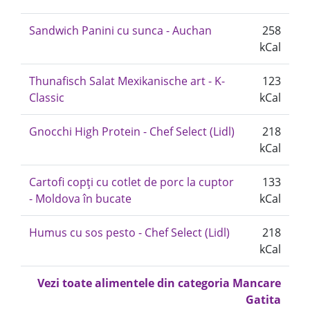
Sandwich Panini cu sunca - Auchan
258
kCal
Thunafisch Salat Mexikanische art - K-
123
Classic
kCal
Gnocchi High Protein - Chef Select (Lidl)
218
kCal
Cartofi copți cu cotlet de porc la cuptor
133
- Moldova în bucate
kCal
Humus cu sos pesto - Chef Select (Lidl)
218
kCal
Vezi toate alimentele din categoria Mancare
Gatita