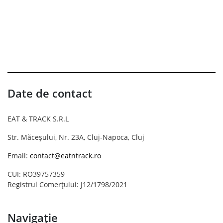
Date de contact
EAT & TRACK S.R.L
Str. Măceșului, Nr. 23A, Cluj-Napoca, Cluj
Email:
contact@eatntrack.ro
CUI: RO39757359
Registrul Comerțului: J12/1798/2021
Navigație