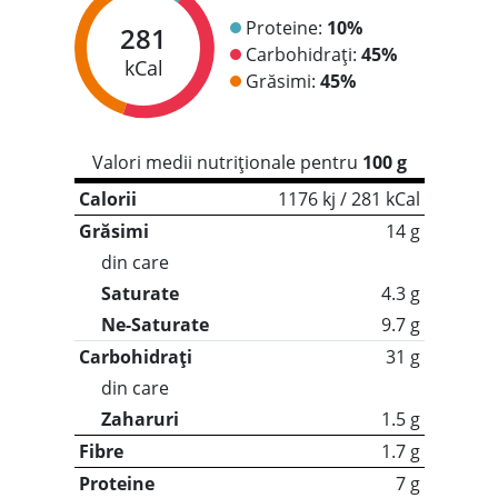
Proteine:
10%
281
Carbohidrați:
45%
kCal
Grăsimi:
45%
Valori medii nutriționale pentru
100 g
Calorii
1176 kj / 281 kCal
Grăsimi
14 g
din care
Saturate
4.3 g
Ne-Saturate
9.7 g
Carbohidrați
31 g
din care
Zaharuri
1.5 g
Fibre
1.7 g
Proteine
7 g