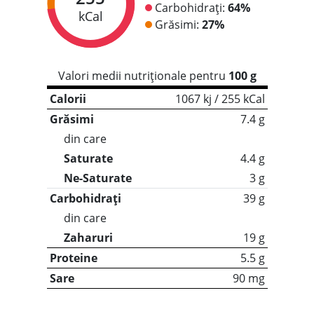
Carbohidrați:
64%
kCal
Grăsimi:
27%
Valori medii nutriționale pentru
100 g
Calorii
1067 kj / 255 kCal
Grăsimi
7.4 g
din care
Saturate
4.4 g
Ne-Saturate
3 g
Carbohidrați
39 g
din care
Zaharuri
19 g
Proteine
5.5 g
Sare
90 mg