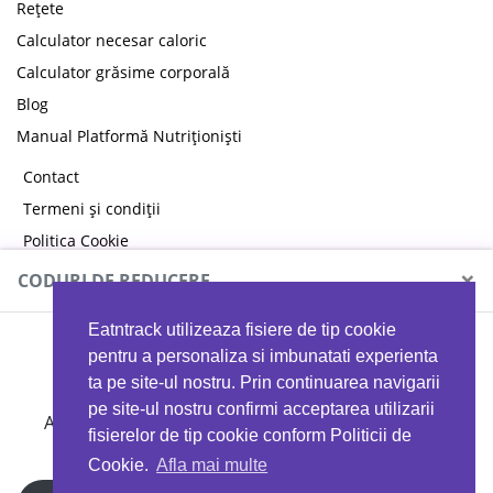
Rețete
Calculator necesar caloric
Calculator grăsime corporală
Blog
Manual Platformă Nutriționiști
Contact
Termeni și condiții
Politica Cookie
Politica de confidențialitate
×
CODURI DE REDUCERE
Eatntrack utilizeaza fisiere de tip cookie
MYPROTEIN
pentru a personaliza si imbunatati experienta
ta pe site-ul nostru. Prin continuarea navigarii
pe site-ul nostru confirmi acceptarea utilizarii
Ai
40%
reducere la orice comandă folosind codul
fisierelor de tip cookie conform Politicii de
EATTRACK
Cookie.
Afla mai multe