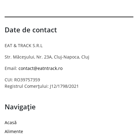
Date de contact
EAT & TRACK S.R.L
Str. Măceșului, Nr. 23A, Cluj-Napoca, Cluj
Email:
contact@eatntrack.ro
CUI: RO39757359
Registrul Comerțului: J12/1798/2021
Navigație
Acasă
Alimente