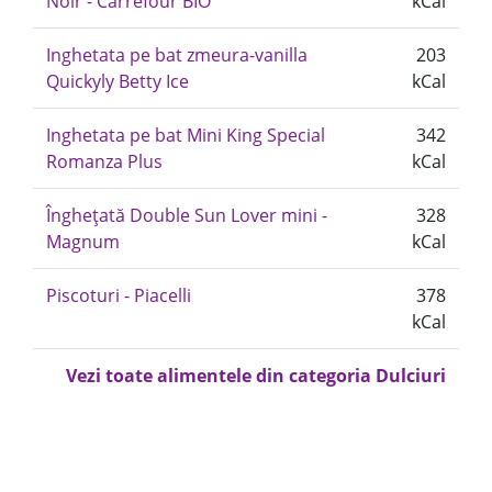
Noir - Carrefour BIO
kCal
Inghetata pe bat zmeura-vanilla
203
Quickyly Betty Ice
kCal
Inghetata pe bat Mini King Special
342
Romanza Plus
kCal
Înghețată Double Sun Lover mini -
328
Magnum
kCal
Piscoturi - Piacelli
378
kCal
Vezi toate alimentele din categoria Dulciuri