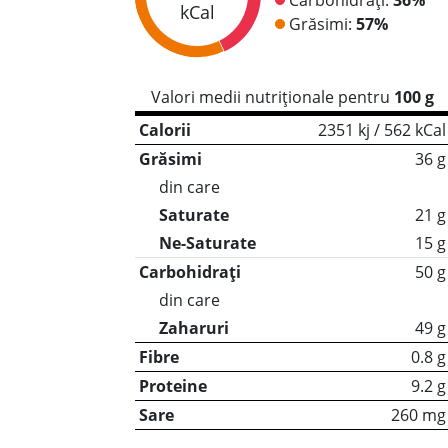
kCal
Grăsimi:
57%
Valori medii nutriționale pentru
100 g
Calorii
2351 kj / 562 kCal
Grăsimi
36 g
din care
Saturate
21 g
Ne-Saturate
15 g
Carbohidrați
50 g
din care
Zaharuri
49 g
Fibre
0.8 g
Proteine
9.2 g
Sare
260 mg