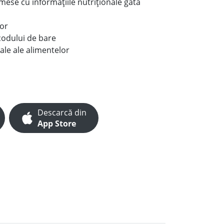
e mese cu informațiile nutriționale gata
lor
codului de bare
ale ale alimentelor
Descarcă din
App Store