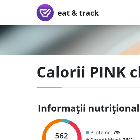
eat & track
Calorii PINK 
Informații nutriționa
Proteine:
7%
562
Carbohidrați:
36%