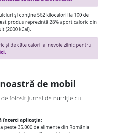
ciuri și conține 562 kilocalorii la 100 de
st produs reprezintă 28% aport caloric din
lt (2000 kCal).
c și de câte calorii ai nevoie zilnic pentru
ici.
a noastră de mobil
 de folosit jurnal de nutriție cu
 încerci aplicația:
le a peste 35.000 de alimente din România