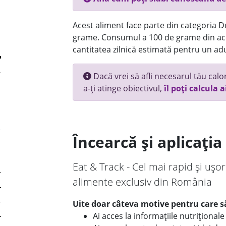
Acest aliment face parte din categoria Dul
grame. Consumul a 100 de grame din ace
cantitatea zilnică estimată pentru un adu
Dacă vrei să afli necesarul tău calori
a-ți atinge obiectivul,
îl poți calcula a
Încearcă și aplicați
Eat & Track - Cel mai rapid și ușor
alimente exclusiv din România
Uite doar câteva motive pentru care să
Ai acces la informațiile nutriționa