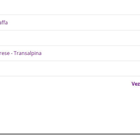
affa
irese - Transalpina
Vez