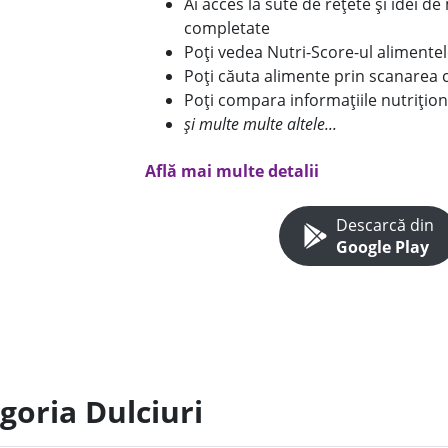
Ai acces la sute de rețete și idei d
completate
Poți vedea Nutri-Score-ul alimente
Poți căuta alimente prin scanarea 
Poți compara informațiile nutrițion
și multe multe altele...
Află mai multe detalii
Descarcă din
Google Play
goria Dulciuri