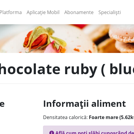
(current)
(current)
Platforma
Aplicație Mobil
Abonamente
Specialiști
chocolate ruby ( bl
le
Informații aliment
Densitatea calorică:
Foarte mare (5.62k
Află cum poți slăbi cunoscând de