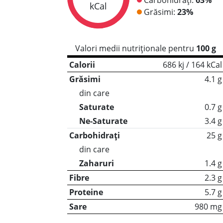
kCal
Grăsimi:
23%
Valori medii nutriționale pentru
100 g
Calorii
686 kj / 164 kCal
Grăsimi
4.1 g
din care
Saturate
0.7 g
Ne-Saturate
3.4 g
Carbohidrați
25 g
din care
Zaharuri
1.4 g
Fibre
2.3 g
Proteine
5.7 g
Sare
980 mg