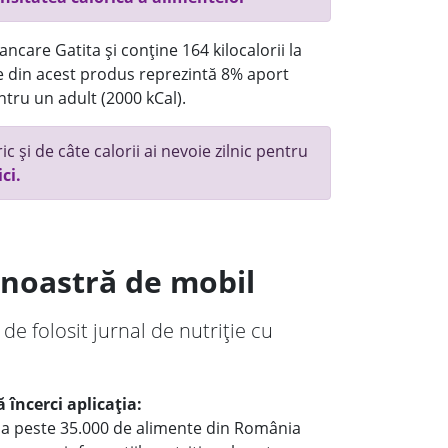
ncare Gatita și conține 164 kilocalorii la
 din acest produs reprezintă 8% aport
ntru un adult (2000 kCal).
c și de câte calorii ai nevoie zilnic pentru
ici.
a noastră de mobil
 de folosit jurnal de nutriție cu
 încerci aplicația:
le a peste 35.000 de alimente din România