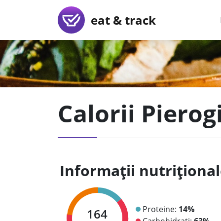
eat & track
Calorii Pierog
Informații nutriționa
Proteine:
14%
164
Carbohidrați:
63%