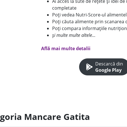
Ai acces la sute de rețete și idei d
completate
Poți vedea Nutri-Score-ul alimente
Poți căuta alimente prin scanarea 
Poți compara informațiile nutrițion
și multe multe altele...
Află mai multe detalii
Descarcă din
Google Play
egoria Mancare Gatita