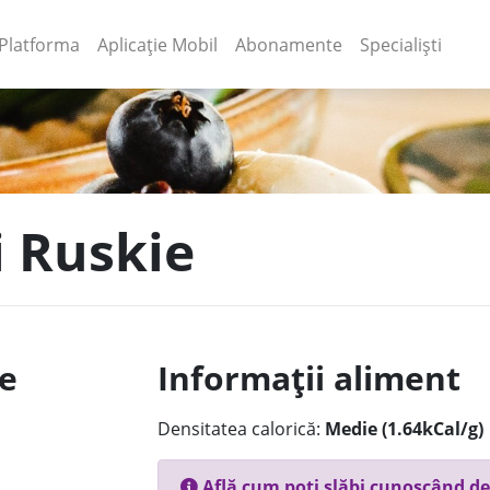
(current)
(current)
Platforma
Aplicație Mobil
Abonamente
Specialiști
i Ruskie
le
Informații aliment
Densitatea calorică:
Medie (1.64kCal/g)
Află cum poți slăbi cunoscând de