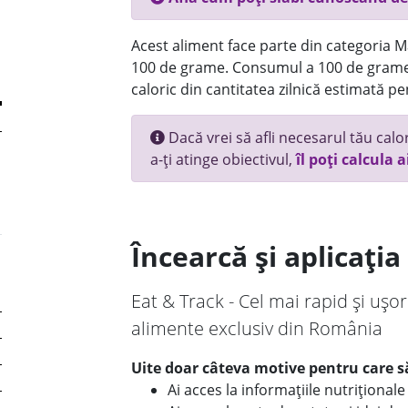
Acest aliment face parte din categoria Ma
100 de grame. Consumul a 100 de grame
caloric din cantitatea zilnică estimată pe
Dacă vrei să afli necesarul tău calori
a-ți atinge obiectivul,
îl poți calcula a
Încearcă și aplicați
Eat & Track - Cel mai rapid și ușor
alimente exclusiv din România
Uite doar câteva motive pentru care să
Ai acces la informațiile nutriționa