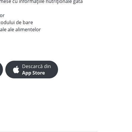
e mese cu informațiile nutriționale gata
lor
codului de bare
ale ale alimentelor
Descarcă din
App Store