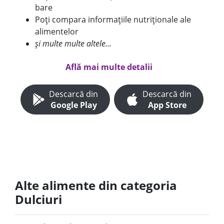
bare
Poți compara informațiile nutriționale ale
alimentelor
și multe multe altele...
Află mai multe detalii
Descarcă din
Descarcă din
Google Play
App Store
Alte alimente din categoria
Dulciuri