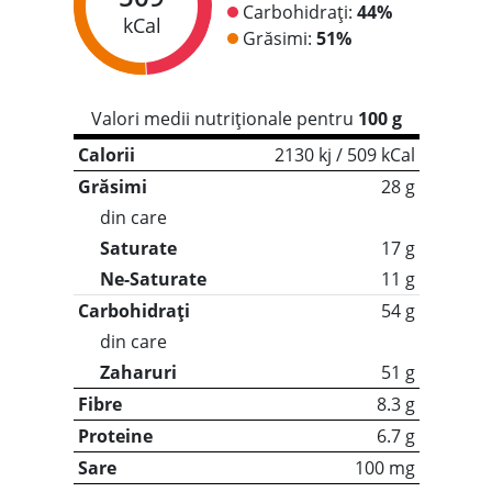
Carbohidrați:
44%
kCal
Grăsimi:
51%
Valori medii nutriționale pentru
100 g
Calorii
2130 kj / 509 kCal
Grăsimi
28 g
din care
Saturate
17 g
Ne-Saturate
11 g
Carbohidrați
54 g
din care
Zaharuri
51 g
Fibre
8.3 g
Proteine
6.7 g
Sare
100 mg