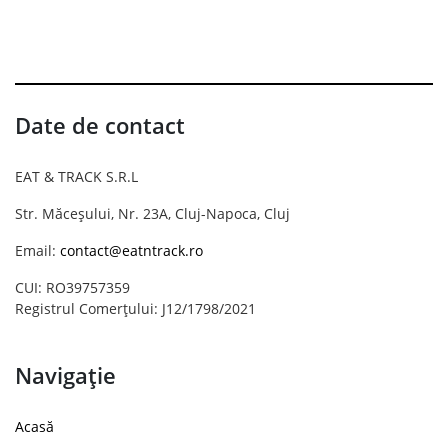
Date de contact
EAT & TRACK S.R.L
Str. Măceșului, Nr. 23A, Cluj-Napoca, Cluj
Email:
contact@eatntrack.ro
CUI: RO39757359
Registrul Comerțului: J12/1798/2021
Navigație
Acasă