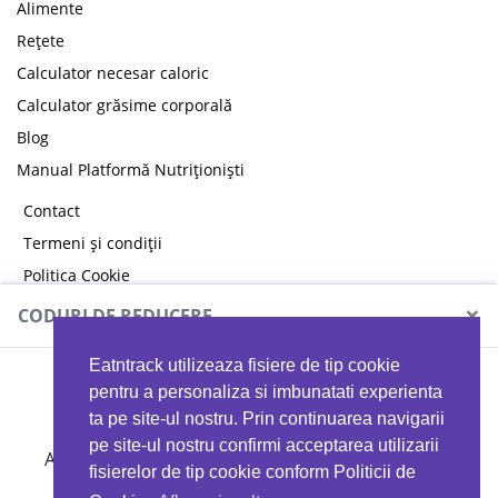
Alimente
Rețete
Calculator necesar caloric
Calculator grăsime corporală
Blog
Manual Platformă Nutriționiști
Contact
Termeni și condiții
Politica Cookie
Politica de confidențialitate
×
CODURI DE REDUCERE
Eatntrack utilizeaza fisiere de tip cookie
MYPROTEIN
pentru a personaliza si imbunatati experienta
ta pe site-ul nostru. Prin continuarea navigarii
pe site-ul nostru confirmi acceptarea utilizarii
Ai
40%
reducere la orice comandă folosind codul
fisierelor de tip cookie conform Politicii de
EATTRACK