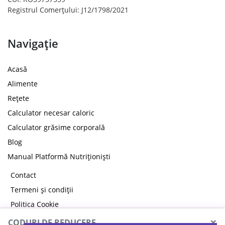
Registrul Comerțului: J12/1798/2021
Navigație
Acasă
Alimente
Rețete
Calculator necesar caloric
Calculator grăsime corporală
Blog
Manual Platformă Nutriționiști
Contact
Termeni și condiții
Politica Cookie
Politica de confidențialitate
×
CODURI DE REDUCERE