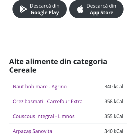
Descarcă din
Descarcă din
Google Play
App Store
Alte alimente din categoria
Cereale
Naut bob mare - Agrino
340 kCal
Orez basmati - Carrefour Extra
358 kCal
Couscous integral - Limnos
355 kCal
Arpacaș Sanovita
340 kCal