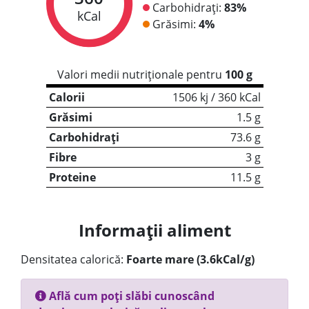
Carbohidrați:
83%
kCal
Grăsimi:
4%
Valori medii nutriționale pentru
100 g
Calorii
1506 kj / 360 kCal
Grăsimi
1.5 g
Carbohidrați
73.6 g
Fibre
3 g
Proteine
11.5 g
Informații aliment
Densitatea calorică:
Foarte mare (3.6kCal/g)
Află cum poți slăbi cunoscând