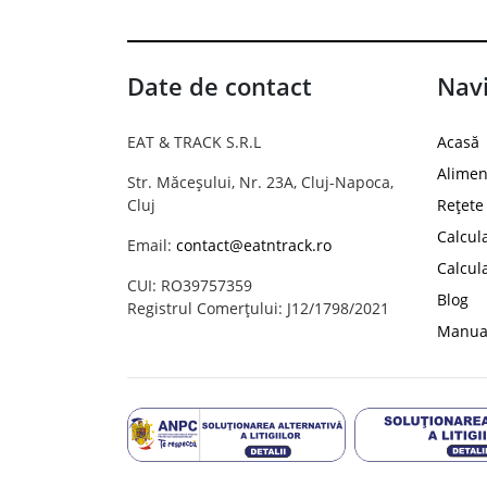
Date de contact
Navi
EAT & TRACK S.R.L
Acasă
Alimen
Str. Măceșului, Nr. 23A, Cluj-Napoca,
Cluj
Rețete
Calcul
Email:
contact@eatntrack.ro
Calcul
CUI: RO39757359
Blog
Registrul Comerțului: J12/1798/2021
Manual