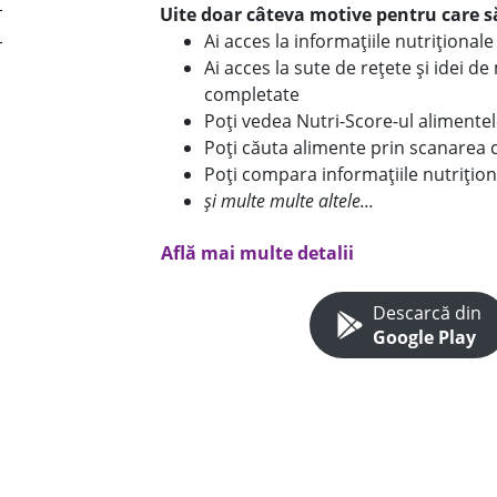
Uite doar câteva motive pentru care să
Ai acces la informațiile nutriționa
Ai acces la sute de rețete și idei d
completate
Poți vedea Nutri-Score-ul alimente
Poți căuta alimente prin scanarea 
Poți compara informațiile nutrițion
și multe multe altele...
Află mai multe detalii
Descarcă din
Google Play