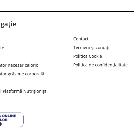
gație
Contact
Termeni și condiții
te
Politica Cookie
Politica de confidențialitate
ator necesar caloric
PROT
ator grăsime corporală
Ai
10%
reducere la
folosind codul
 Platformă Nutriționiști
Profită 