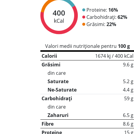
Proteine:
16%
400
Carbohidrați:
62%
kCal
Grăsimi:
22%
Valori medii nutriționale pentru
100 g
Calorii
1674 kj / 400 kCal
Grăsimi
9.6 g
din care
Saturate
5.2 g
Ne-Saturate
4.4 g
Carbohidrați
59 g
din care
Zaharuri
6.5 g
Fibre
8.6 g
Proteine
15 g