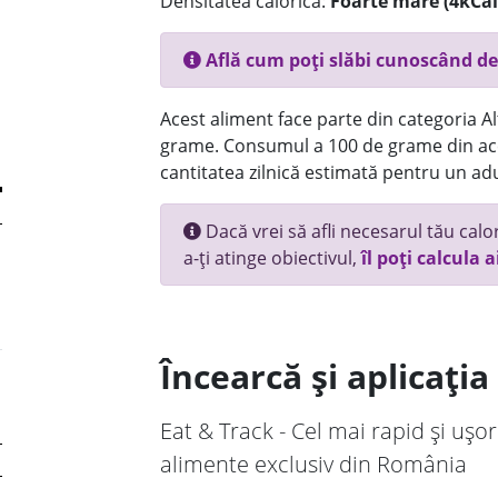
Densitatea calorică:
Foarte mare (4kCal
Află cum poți slăbi cunoscând de
Acest aliment face parte din categoria Alt
grame. Consumul a 100 de grame din ace
cantitatea zilnică estimată pentru un adu
Dacă vrei să afli necesarul tău calori
a-ți atinge obiectivul,
îl poți calcula a
Încearcă și aplicați
Eat & Track - Cel mai rapid și ușor
alimente exclusiv din România