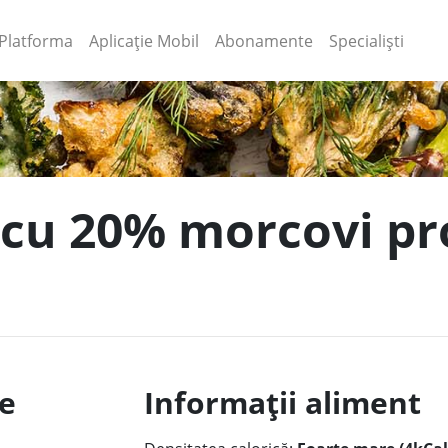
(current)
(current)
Platforma
Aplicație Mobil
Abonamente
Specialiști
 cu 20% morcovi pro
le
Informații aliment