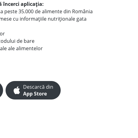
 încerci aplicația:
le a peste 35.000 de alimente din România
e mese cu informațiile nutriționale gata
lor
codului de bare
ale ale alimentelor
Descarcă din
App Store