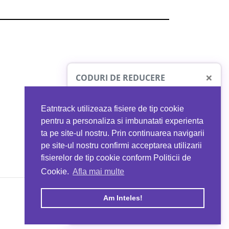
×
CODURI DE REDUCERE
Eatntrack utilizeaza fisiere de tip cookie
O41
MYPROTEIN
pentru a personaliza si imbunatati experienta
ta pe site-ul nostru. Prin continuarea navigarii
 orice comandă
Ai
40%
reducere la orice comandă
pe site-ul nostru confirmi acceptarea utilizarii
EATNTRACK
folosind codul
EATTRACK
fisierelor de tip cookie conform Politicii de
Cookie.
Afla mai multe
acum
Profită acum
Am Inteles!
Copyright © 2026 EAT & TRACK S.R.L