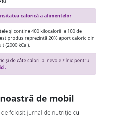
/g)
nsitatea calorică a alimentelor
ele și conține 400 kilocalorii la 100 de
st produs reprezintă 20% aport caloric din
lt (2000 kCal).
c și de câte calorii ai nevoie zilnic pentru
ici.
a noastră de mobil
 de folosit jurnal de nutriție cu