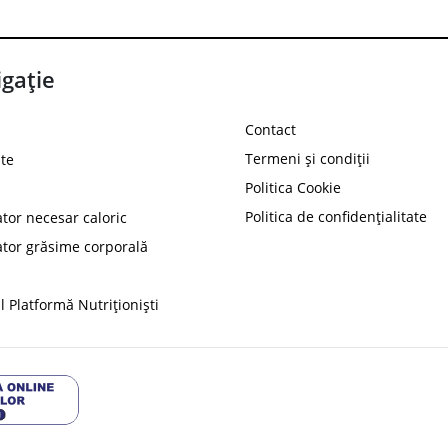
gație
Contact
Termeni și condiții
te
Politica Cookie
Politica de confidențialitate
ator necesar caloric
PROT
ator grăsime corporală
Ai
10%
reducere la
folosind codul
 Platformă Nutriționiști
Profită 