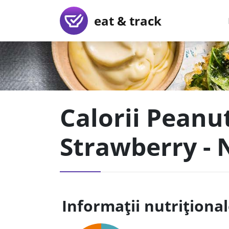
eat & track
Calorii Peanu
Strawberry - 
Informații nutriționa