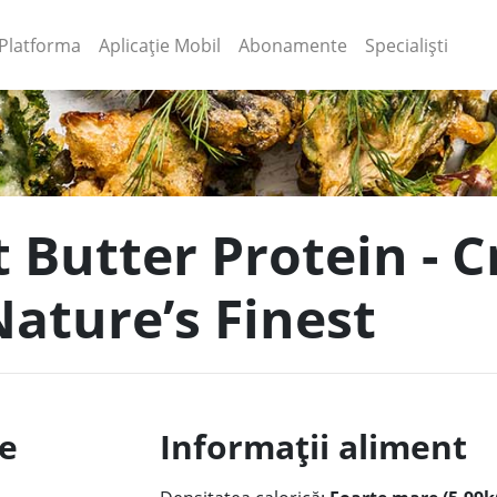
(current)
(current)
Platforma
Aplicație Mobil
Abonamente
Specialiști
t Butter Protein - 
Nature’s Finest
le
Informații aliment