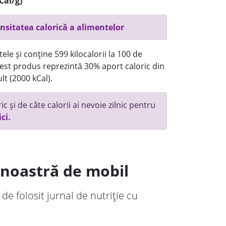
Cal/g)
nsitatea calorică a alimentelor
ele și conține 599 kilocalorii la 100 de
st produs reprezintă 30% aport caloric din
lt (2000 kCal).
c și de câte calorii ai nevoie zilnic pentru
ici.
a noastră de mobil
 de folosit jurnal de nutriție cu