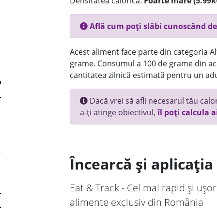
Densitatea calorică:
Foarte mare (5.99k
Află cum poți slăbi cunoscând de
Acest aliment face parte din categoria Alt
grame. Consumul a 100 de grame din ace
cantitatea zilnică estimată pentru un adu
Dacă vrei să afli necesarul tău calori
a-ți atinge obiectivul,
îl poți calcula a
Încearcă și aplicați
Eat & Track - Cel mai rapid și ușor
alimente exclusiv din România