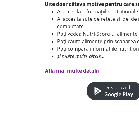
Uite doar câteva motive pentru care să
Ai acces la informațiile nutriționa
Ai acces la sute de rețete și idei d
completate
Poți vedea Nutri-Score-ul alimente
Poți căuta alimente prin scanarea 
Poți compara informațiile nutrițion
și multe multe altele...
Află mai multe detalii
Descarcă din
Google Play