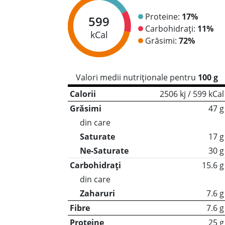
Proteine:
17%
599
Carbohidrați:
11%
kCal
Grăsimi:
72%
Valori medii nutriționale pentru
100 g
Calorii
2506 kj / 599 kCal
Grăsimi
47 g
din care
Saturate
17 g
Ne-Saturate
30 g
Carbohidrați
15.6 g
din care
Zaharuri
7.6 g
Fibre
7.6 g
Proteine
25 g