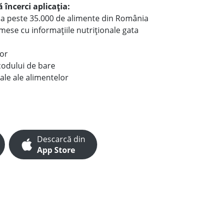
 încerci aplicația:
le a peste 35.000 de alimente din România
e mese cu informațiile nutriționale gata
lor
codului de bare
ale ale alimentelor
Descarcă din
App Store