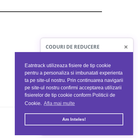
×
CODURI DE REDUCERE
Eatntrack utilizeaza fisiere de tip cookie
O41
MYPROTEIN
pentru a personaliza si imbunatati experienta
ta pe site-ul nostru. Prin continuarea navigarii
 orice comandă
Ai
40%
reducere la orice comandă
pe site-ul nostru confirmi acceptarea utilizarii
EATNTRACK
folosind codul
EATTRACK
fisierelor de tip cookie conform Politicii de
Cookie.
Afla mai multe
acum
Profită acum
Am Inteles!
Copyright © 2026 EAT & TRACK S.R.L