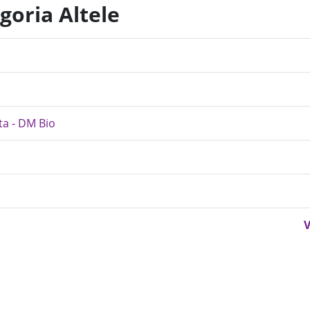
goria Altele
ta - DM Bio
V