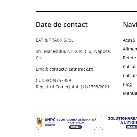
Date de contact
Navi
EAT & TRACK S.R.L
Acasă
Alimen
Str. Măceșului, Nr. 23A, Cluj-Napoca,
Cluj
Rețete
Calcul
Email:
contact@eatntrack.ro
Calcul
CUI: RO39757359
Blog
Registrul Comerțului: J12/1798/2021
Manual