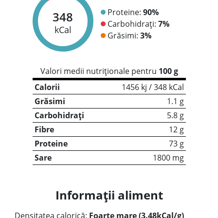
Proteine:
90%
348
Carbohidrați:
7%
kCal
Grăsimi:
3%
Valori medii nutriționale pentru
100 g
Calorii
1456 kj / 348 kCal
Grăsimi
1.1 g
Carbohidrați
5.8 g
Fibre
12 g
Proteine
73 g
Sare
1800 mg
Informații aliment
Densitatea calorică:
Foarte mare (3.48kCal/g)