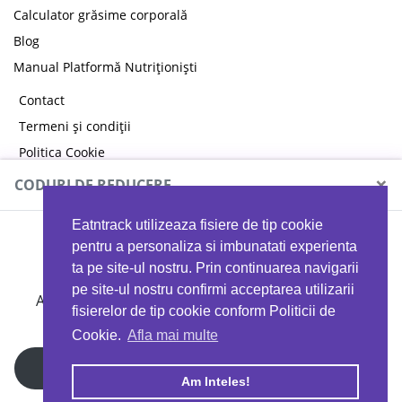
Calculator grăsime corporală
Blog
Manual Platformă Nutriționiști
Contact
Termeni și condiții
Politica Cookie
Politica de confidențialitate
×
CODURI DE REDUCERE
Eatntrack utilizeaza fisiere de tip cookie
MYPROTEIN
pentru a personaliza si imbunatati experienta
ta pe site-ul nostru. Prin continuarea navigarii
pe site-ul nostru confirmi acceptarea utilizarii
Ai
40%
reducere la orice comandă folosind codul
fisierelor de tip cookie conform Politicii de
EATTRACK
Cookie.
Afla mai multe
Profită acum
Am Inteles!
Copyright © 2026 EAT & TRACK S.R.L