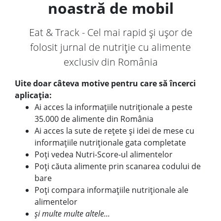
noastră de mobil
Eat & Track - Cel mai rapid și ușor de
folosit jurnal de nutriție cu alimente
exclusiv din România
Uite doar câteva motive pentru care să încerci
aplicația:
Ai acces la informațiile nutriționale a peste
35.000 de alimente din România
Ai acces la sute de rețete și idei de mese cu
informațiile nutriționale gata completate
Poți vedea Nutri-Score-ul alimentelor
Poți căuta alimente prin scanarea codului de
bare
Poți compara informațiile nutriționale ale
alimentelor
și multe multe altele...