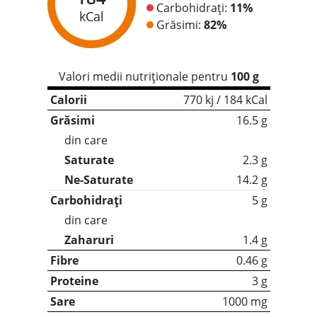
Carbohidrați:
11%
kCal
Grăsimi:
82%
Valori medii nutriționale pentru
100 g
Calorii
770 kj / 184 kCal
Grăsimi
16.5 g
din care
Saturate
2.3 g
Ne-Saturate
14.2 g
Carbohidrați
5 g
din care
Zaharuri
1.4 g
Fibre
0.46 g
Proteine
3 g
Sare
1000 mg