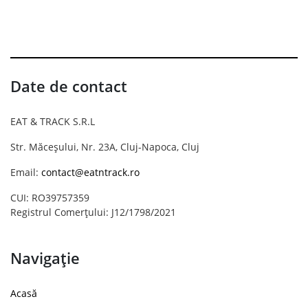
Date de contact
EAT & TRACK S.R.L
Str. Măceșului, Nr. 23A, Cluj-Napoca, Cluj
Email:
contact@eatntrack.ro
CUI: RO39757359
Registrul Comerțului: J12/1798/2021
Navigație
Acasă