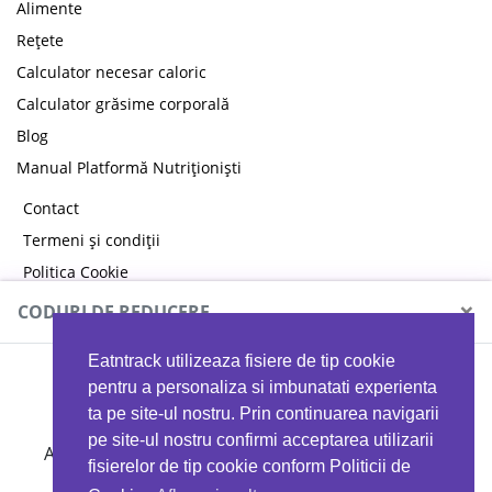
Alimente
Rețete
Calculator necesar caloric
Calculator grăsime corporală
Blog
Manual Platformă Nutriționiști
Contact
Termeni și condiții
Politica Cookie
Politica de confidențialitate
×
CODURI DE REDUCERE
Eatntrack utilizeaza fisiere de tip cookie
MYPROTEIN
pentru a personaliza si imbunatati experienta
ta pe site-ul nostru. Prin continuarea navigarii
pe site-ul nostru confirmi acceptarea utilizarii
Ai
40%
reducere la orice comandă folosind codul
fisierelor de tip cookie conform Politicii de
EATTRACK