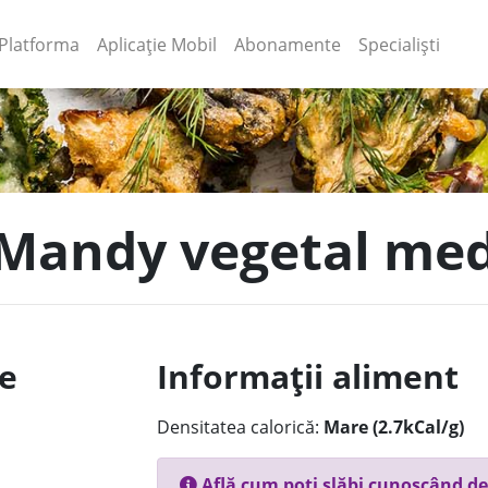
(current)
(current)
Platforma
Aplicație Mobil
Abonamente
Specialiști
 Mandy vegetal me
le
Informații aliment
Densitatea calorică:
Mare (2.7kCal/g)
Află cum poți slăbi cunoscând de