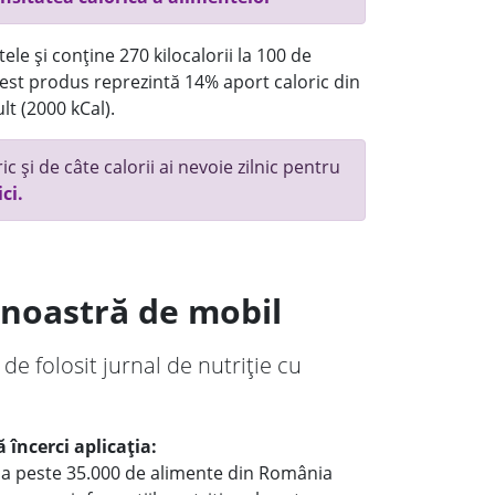
ele și conține 270 kilocalorii la 100 de
st produs reprezintă 14% aport caloric din
lt (2000 kCal).
c și de câte calorii ai nevoie zilnic pentru
ici.
a noastră de mobil
 de folosit jurnal de nutriție cu
 încerci aplicația:
le a peste 35.000 de alimente din România