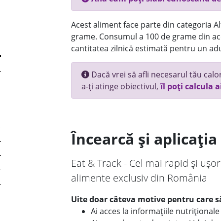
Acest aliment face parte din categoria Alt
grame. Consumul a 100 de grame din ace
cantitatea zilnică estimată pentru un adu
Dacă vrei să afli necesarul tău calori
a-ți atinge obiectivul,
îl poți calcula a
Încearcă și aplicați
Eat & Track - Cel mai rapid și ușor
alimente exclusiv din România
Uite doar câteva motive pentru care să
Ai acces la informațiile nutriționa