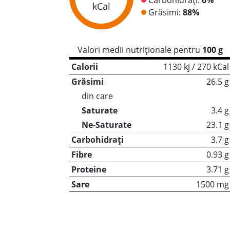
kCal
Grăsimi:
88%
Valori medii nutriționale pentru
100 g
Calorii
1130 kj / 270 kCal
Grăsimi
26.5 g
din care
Saturate
3.4 g
Ne-Saturate
23.1 g
Carbohidrați
3.7 g
Fibre
0.93 g
Proteine
3.71 g
Sare
1500 mg