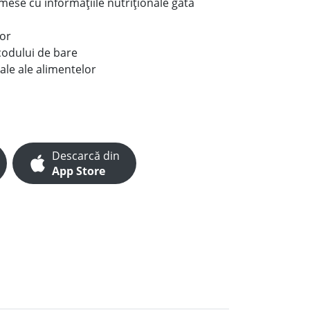
e mese cu informațiile nutriționale gata
lor
codului de bare
ale ale alimentelor
Descarcă din
App Store