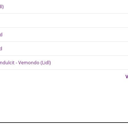
l)
od
ud
ndulcit - Vemondo (Lidl)
V