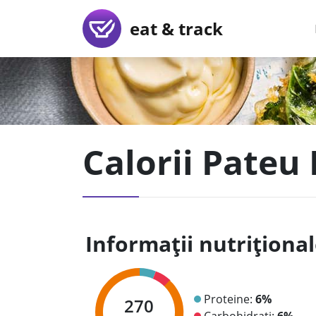
eat & track
Calorii Pateu
Informații nutriționa
Proteine:
6%
270
Carbohidrați:
6%