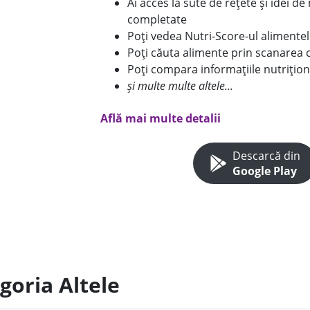
Ai acces la sute de rețete și idei d
completate
Poți vedea Nutri-Score-ul alimente
Poți căuta alimente prin scanarea 
Poți compara informațiile nutrițion
și multe multe altele...
Află mai multe detalii
Descarcă din
Google Play
goria Altele