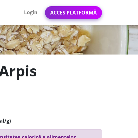
Login
ACCES PLATFORMĂ
 Arpis
al/g)
nsitatea calorică a alimentelor