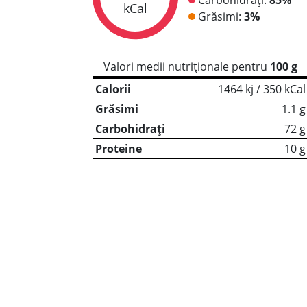
kCal
Grăsimi:
3%
Valori medii nutriționale pentru
100 g
Calorii
1464 kj / 350 kCal
Grăsimi
1.1 g
Carbohidrați
72 g
Proteine
10 g