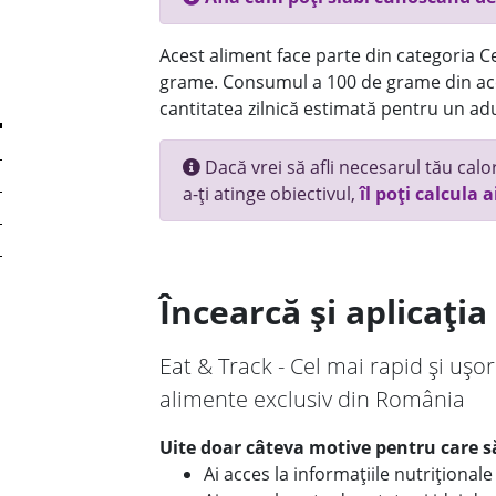
Acest aliment face parte din categoria Ce
grame. Consumul a 100 de grame din ace
cantitatea zilnică estimată pentru un adu
Dacă vrei să afli necesarul tău calori
a-ți atinge obiectivul,
îl poți calcula a
Încearcă și aplicați
Eat & Track - Cel mai rapid și ușor
alimente exclusiv din România
Uite doar câteva motive pentru care să
Ai acces la informațiile nutriționa