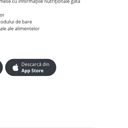
e mese cu informațiile nutriționale gata
lor
codului de bare
ale ale alimentelor
Descarcă din
App Store