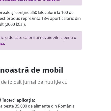
reale și conține 350 kilocalorii la 100 de
st produs reprezintă 18% aport caloric din
lt (2000 kCal).
c și de câte calorii ai nevoie zilnic pentru
ici.
a noastră de mobil
 de folosit jurnal de nutriție cu
 încerci aplicația:
le a peste 35.000 de alimente din România