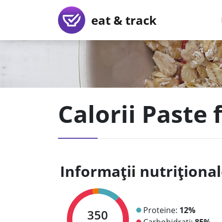
eat & track
Calorii Paste f
Informații nutriționa
Proteine:
12%
350
Carbohidrați:
85%