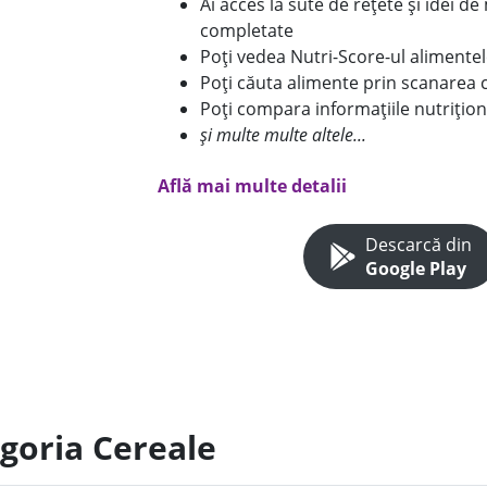
Ai acces la sute de rețete și idei d
completate
Poți vedea Nutri-Score-ul alimente
Poți căuta alimente prin scanarea 
Poți compara informațiile nutrițion
și multe multe altele...
Află mai multe detalii
Descarcă din
Google Play
egoria Cereale