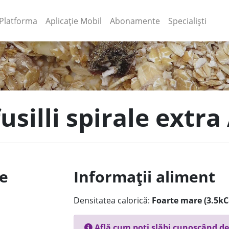
(current)
(current)
Platforma
Aplicație Mobil
Abonamente
Specialiști
usilli spirale extra
le
Informații aliment
Densitatea calorică:
Foarte mare (3.5kC
Află cum poți slăbi cunoscând de