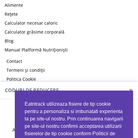
Alimente
Rețete
Calculator necesar caloric
Calculator grăsime corporală
Blog
Manual Platformă Nutriționiști
Contact
Termeni și condiții
Politica Cookie
Politica de confidențialitate
×
CODURI DE REDUCERE
Eatntrack utilizeaza fisiere de tip cookie
MYPROTEIN
pentru a personaliza si imbunatati experienta
ta pe site-ul nostru. Prin continuarea navigarii
pe site-ul nostru confirmi acceptarea utilizarii
Ai
40%
reducere la orice comandă folosind codul
fisierelor de tip cookie conform Politicii de
EATTRACK