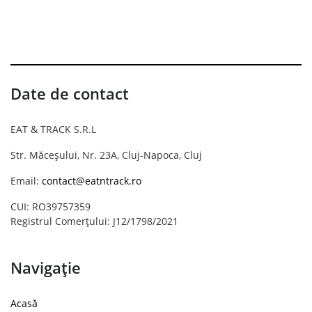
Date de contact
EAT & TRACK S.R.L
Str. Măceșului, Nr. 23A, Cluj-Napoca, Cluj
Email:
contact@eatntrack.ro
CUI: RO39757359
Registrul Comerțului: J12/1798/2021
Navigație
Acasă