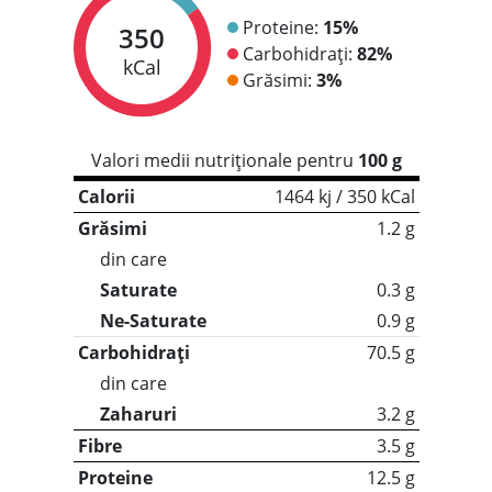
Proteine:
15%
350
Carbohidrați:
82%
kCal
Grăsimi:
3%
Valori medii nutriționale pentru
100 g
Calorii
1464 kj / 350 kCal
Grăsimi
1.2 g
din care
Saturate
0.3 g
Ne-Saturate
0.9 g
Carbohidrați
70.5 g
din care
Zaharuri
3.2 g
Fibre
3.5 g
Proteine
12.5 g