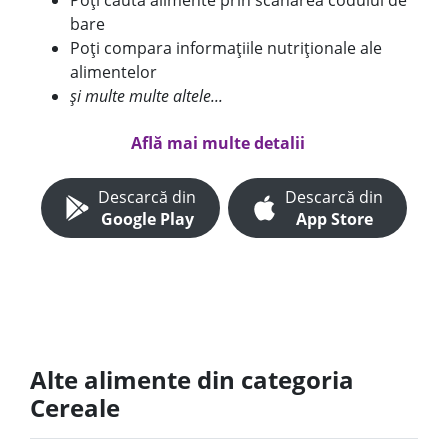
Poți căuta alimente prin scanarea codului de
bare
Poți compara informațiile nutriționale ale
alimentelor
și multe multe altele...
Află mai multe detalii
Descarcă din
Descarcă din
Google Play
App Store
Alte alimente din categoria
Cereale