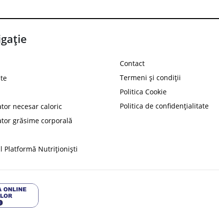
gație
Contact
Termeni și condiții
te
Politica Cookie
Politica de confidențialitate
ator necesar caloric
PROT
ator grăsime corporală
Ai
10%
reducere la
folosind codul
 Platformă Nutriționiști
Profită 