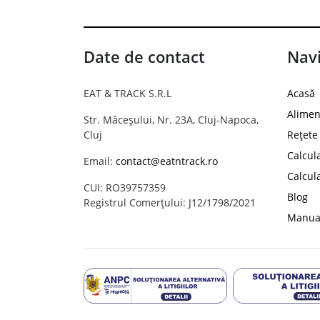
Date de contact
Navi
EAT & TRACK S.R.L
Acasă
Alimen
Str. Măceșului, Nr. 23A, Cluj-Napoca,
Cluj
Rețete
Calcul
Email:
contact@eatntrack.ro
Calcul
CUI: RO39757359
Blog
Registrul Comerțului: J12/1798/2021
Manual