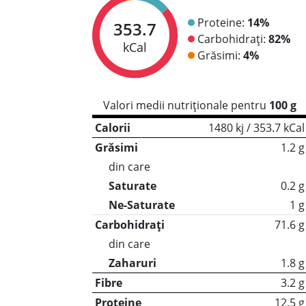
Proteine:
14%
353.7
Carbohidrați:
82%
kCal
Grăsimi:
4%
Valori medii nutriționale pentru
100 g
Calorii
1480 kj / 353.7 kCal
Grăsimi
1.2 g
din care
Saturate
0.2 g
Ne-Saturate
1 g
Carbohidrați
71.6 g
din care
Zaharuri
1.8 g
Fibre
3.2 g
Proteine
12.5 g