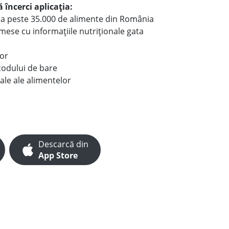
 încerci aplicația:
le a peste 35.000 de alimente din România
e mese cu informațiile nutriționale gata
lor
codului de bare
ale ale alimentelor
Descarcă din
App Store