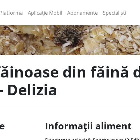
(current)
(current)
Platforma
Aplicație Mobil
Abonamente
Specialiști
făinoase din făină 
 Delizia
le
Informații aliment