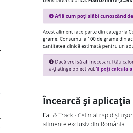
Densitatea calorică:
Foarte mare (3.54k
Află cum poți slăbi cunoscând de
Acest aliment face parte din categoria Cer
grame. Consumul a 100 de grame din ace
cantitatea zilnică estimată pentru un adu
Dacă vrei să afli necesarul tău calori
a-ți atinge obiectivul,
îl poți calcula a
Încearcă și aplicați
Eat & Track - Cel mai rapid și ușor
alimente exclusiv din România