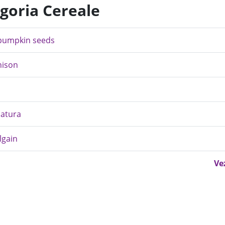
egoria Cereale
d pumpkin seeds
nison
Natura
lgain
Ve