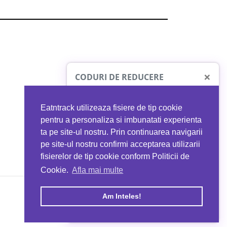
×
CODURI DE REDUCERE
Eatntrack utilizeaza fisiere de tip cookie
O41
MYPROTEIN
pentru a personaliza si imbunatati experienta
ta pe site-ul nostru. Prin continuarea navigarii
 orice comandă
Ai
40%
reducere la orice comandă
pe site-ul nostru confirmi acceptarea utilizarii
EATNTRACK
folosind codul
EATTRACK
fisierelor de tip cookie conform Politicii de
Cookie.
Afla mai multe
acum
Profită acum
Am Inteles!
Copyright © 2026 EAT & TRACK S.R.L