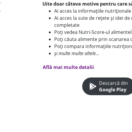
Uite doar câteva motive pentru care să
Ai acces la informațiile nutriționa
Ai acces la sute de rețete și idei d
completate
Poți vedea Nutri-Score-ul alimente
Poți căuta alimente prin scanarea 
Poți compara informațiile nutrițion
și multe multe altele...
Află mai multe detalii
Descarcă din
Google Play