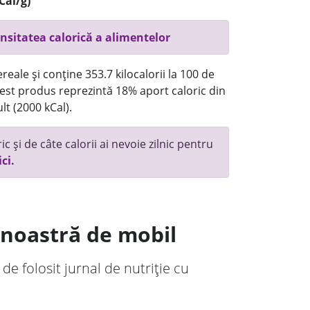
Cal/g)
nsitatea calorică a alimentelor
eale și conține 353.7 kilocalorii la 100 de
st produs reprezintă 18% aport caloric din
lt (2000 kCal).
c și de câte calorii ai nevoie zilnic pentru
ici.
a noastră de mobil
 de folosit jurnal de nutriție cu