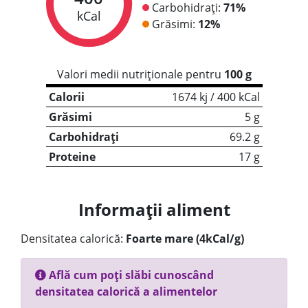
Carbohidrați:
71%
kCal
Grăsimi:
12%
Valori medii nutriționale pentru
100 g
Calorii
1674 kj / 400 kCal
Grăsimi
5 g
Carbohidrați
69.2 g
Proteine
17 g
Informații aliment
Densitatea calorică:
Foarte mare (4kCal/g)
Află cum poți slăbi cunoscând
densitatea calorică a alimentelor