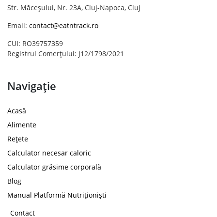
Str. Măceșului, Nr. 23A, Cluj-Napoca, Cluj
Email:
contact@eatntrack.ro
CUI: RO39757359
Registrul Comerțului: J12/1798/2021
Navigație
Acasă
Alimente
Rețete
Calculator necesar caloric
Calculator grăsime corporală
Blog
Manual Platformă Nutriționiști
Contact