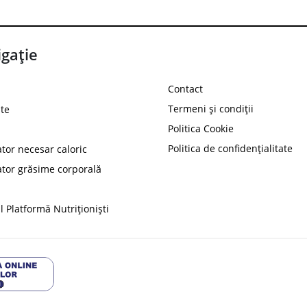
gație
Contact
Termeni și condiții
te
Politica Cookie
Politica de confidențialitate
ator necesar caloric
PROT
ator grăsime corporală
Ai
10%
reducere la
folosind codul
 Platformă Nutriționiști
Profită 