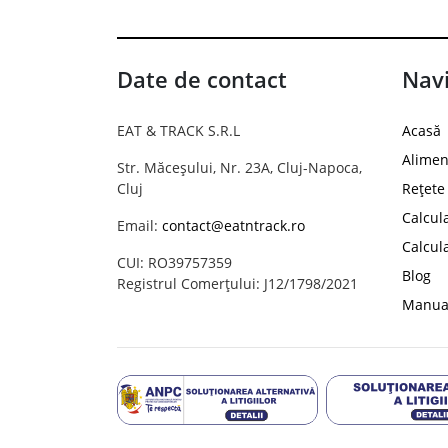
Date de contact
Navi
EAT & TRACK S.R.L
Acasă
Alimen
Str. Măceșului, Nr. 23A, Cluj-Napoca,
Cluj
Rețete
Calcul
Email:
contact@eatntrack.ro
Calcul
CUI: RO39757359
Blog
Registrul Comerțului: J12/1798/2021
Manual