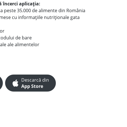
 încerci aplicația:
le a peste 35.000 de alimente din România
e mese cu informațiile nutriționale gata
lor
codului de bare
ale ale alimentelor
Descarcă din
App Store