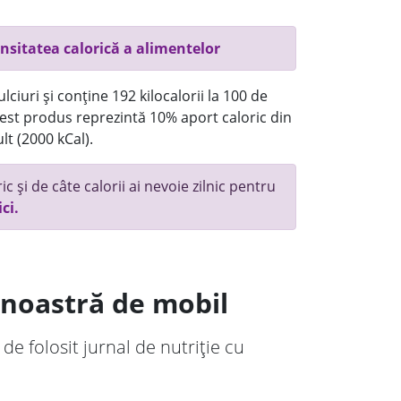
nsitatea calorică a alimentelor
ciuri și conține 192 kilocalorii la 100 de
st produs reprezintă 10% aport caloric din
lt (2000 kCal).
c și de câte calorii ai nevoie zilnic pentru
ici.
a noastră de mobil
 de folosit jurnal de nutriție cu