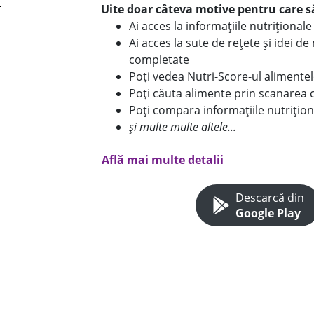
Uite doar câteva motive pentru care să
Ai acces la informațiile nutriționa
Ai acces la sute de rețete și idei d
completate
Poți vedea Nutri-Score-ul alimente
Poți căuta alimente prin scanarea 
Poți compara informațiile nutrițion
și multe multe altele...
Află mai multe detalii
Descarcă din
Google Play