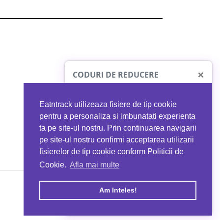
×
CODURI DE REDUCERE
Eatntrack utilizeaza fisiere de tip cookie
O41
MYPROTEIN
pentru a personaliza si imbunatati experienta
ta pe site-ul nostru. Prin continuarea navigarii
 orice comandă
Ai
40%
reducere la orice comandă
pe site-ul nostru confirmi acceptarea utilizarii
EATNTRACK
folosind codul
EATTRACK
fisierelor de tip cookie conform Politicii de
Cookie.
Afla mai multe
acum
Profită acum
Am Inteles!
Copyright © 2026 EAT & TRACK S.R.L