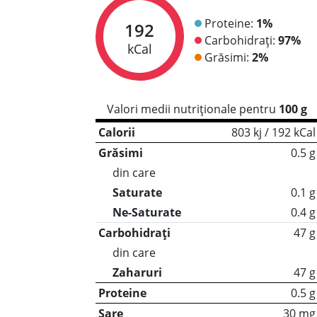
Proteine:
1%
192
Carbohidrați:
97%
kCal
Grăsimi:
2%
Valori medii nutriționale pentru
100 g
Calorii
803 kj / 192 kCal
Grăsimi
0.5 g
din care
Saturate
0.1 g
Ne-Saturate
0.4 g
Carbohidrați
47 g
din care
Zaharuri
47 g
Proteine
0.5 g
Sare
30 mg