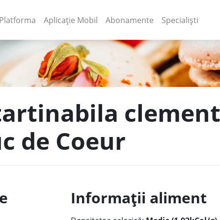
(current)
(current)
Platforma
Aplicație Mobil
Abonamente
Specialiști
tartinabila clement
uc de Coeur
le
Informații aliment