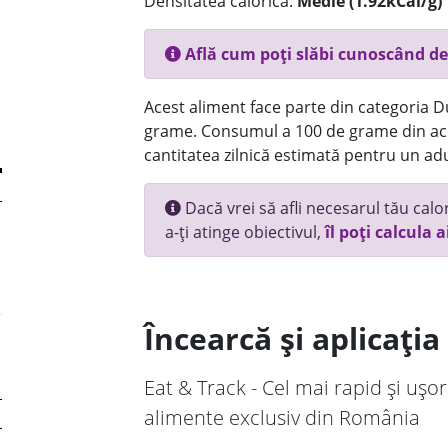
Densitatea calorică:
Medie (1.92kCal/g)
Află cum poți slăbi cunoscând de
Acest aliment face parte din categoria Dul
grame. Consumul a 100 de grame din ace
cantitatea zilnică estimată pentru un adu
Dacă vrei să afli necesarul tău calori
a-ți atinge obiectivul,
îl poți calcula a
Încearcă și aplicați
Eat & Track - Cel mai rapid și ușor
alimente exclusiv din România