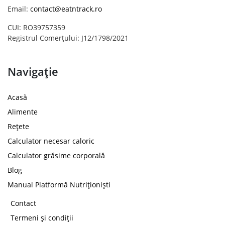
Email:
contact@eatntrack.ro
CUI: RO39757359
Registrul Comerțului: J12/1798/2021
Navigație
Acasă
Alimente
Rețete
Calculator necesar caloric
Calculator grăsime corporală
Blog
Manual Platformă Nutriționiști
Contact
Termeni și condiții