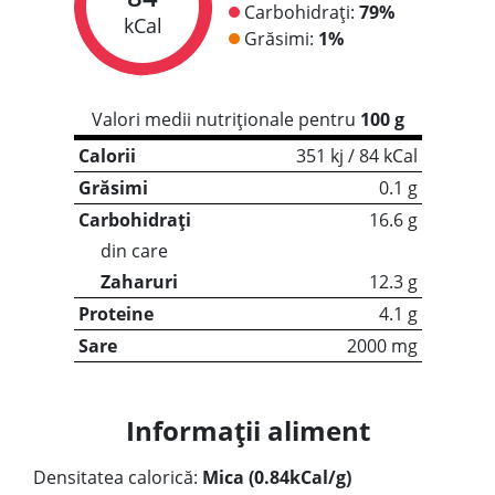
Carbohidrați:
79%
kCal
Grăsimi:
1%
Valori medii nutriționale pentru
100 g
Calorii
351 kj / 84 kCal
Grăsimi
0.1 g
Carbohidrați
16.6 g
din care
Zaharuri
12.3 g
Proteine
4.1 g
Sare
2000 mg
Informații aliment
Densitatea calorică:
Mica (0.84kCal/g)