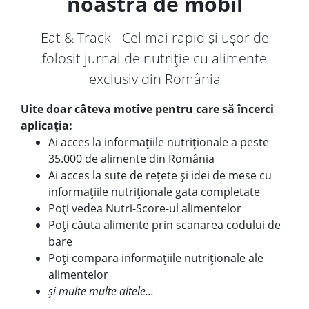
noastră de mobil
Eat & Track - Cel mai rapid și ușor de
folosit jurnal de nutriție cu alimente
exclusiv din România
Uite doar câteva motive pentru care să încerci
aplicația:
Ai acces la informațiile nutriționale a peste
35.000 de alimente din România
Ai acces la sute de rețete și idei de mese cu
informațiile nutriționale gata completate
Poți vedea Nutri-Score-ul alimentelor
Poți căuta alimente prin scanarea codului de
bare
Poți compara informațiile nutriționale ale
alimentelor
și multe multe altele...