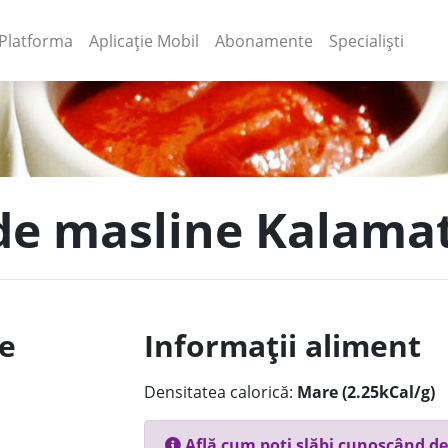
(current)
(current)
Platforma
Aplicație Mobil
Abonamente
Specialiști
 de masline Kalama
le
Informații aliment
Densitatea calorică:
Mare (2.25kCal/g)
Află cum poți slăbi cunoscând de