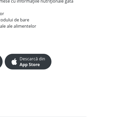
e mese cu informațiile nutriționale gata
lor
codului de bare
ale ale alimentelor
Descarcă din
App Store