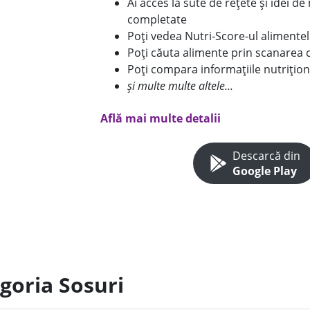
Ai acces la sute de rețete și idei d
completate
Poți vedea Nutri-Score-ul alimente
Poți căuta alimente prin scanarea 
Poți compara informațiile nutrițion
și multe multe altele...
Află mai multe detalii
Descarcă din
Google Play
goria Sosuri