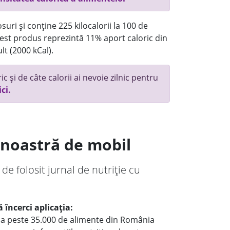
uri și conține 225 kilocalorii la 100 de
st produs reprezintă 11% aport caloric din
lt (2000 kCal).
c și de câte calorii ai nevoie zilnic pentru
ici.
a noastră de mobil
 de folosit jurnal de nutriție cu
 încerci aplicația:
le a peste 35.000 de alimente din România