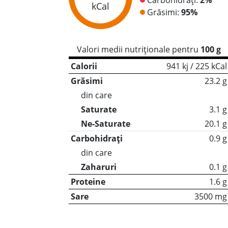
kCal
Grăsimi:
95%
Valori medii nutriționale pentru
100 g
Calorii
941 kj / 225 kCal
Grăsimi
23.2 g
din care
Saturate
3.1 g
Ne-Saturate
20.1 g
Carbohidrați
0.9 g
din care
Zaharuri
0.1 g
Proteine
1.6 g
Sare
3500 mg