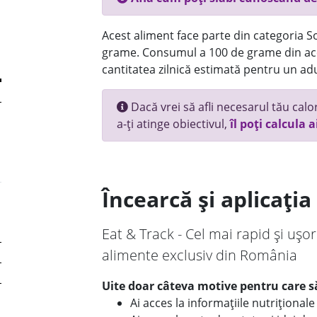
Acest aliment face parte din categoria Sos
grame. Consumul a 100 de grame din ace
cantitatea zilnică estimată pentru un adu
Dacă vrei să afli necesarul tău calori
a-ți atinge obiectivul,
îl poți calcula a
Încearcă și aplicați
Eat & Track - Cel mai rapid și ușor
alimente exclusiv din România
Uite doar câteva motive pentru care să
Ai acces la informațiile nutriționa