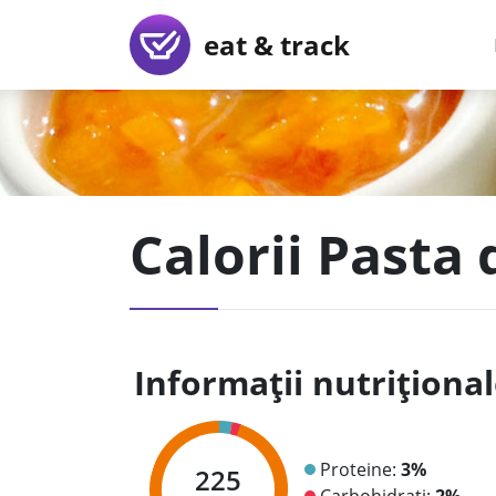
eat & track
Calorii Pasta
Informații nutriționa
Proteine:
3%
225
Carbohidrați:
2%