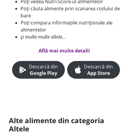
Poți vedea Nutri-Score-ul alimentelor
Poți căuta alimente prin scanarea codului de
bare
Poți compara informațiile nutriționale ale
alimentelor
și multe multe altele...
Află mai multe detalii
Descarcă din
Descarcă din
Google Play
App Store
Alte alimente din categoria
Altele