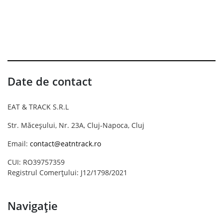
Date de contact
EAT & TRACK S.R.L
Str. Măceșului, Nr. 23A, Cluj-Napoca, Cluj
Email:
contact@eatntrack.ro
CUI: RO39757359
Registrul Comerțului: J12/1798/2021
Navigație