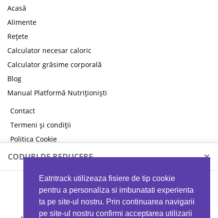
Acasă
Alimente
Rețete
Calculator necesar caloric
Calculator grăsime corporală
Blog
Manual Platformă Nutriționiști
Contact
Termeni și condiții
Politica Cookie
Politica de confidențialitate
×
CODURI DE REDUCERE
Eatntrack utilizeaza fisiere de tip cookie
MYPROTEIN
pentru a personaliza si imbunatati experienta
ta pe site-ul nostru. Prin continuarea navigarii
pe site-ul nostru confirmi acceptarea utilizarii