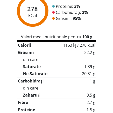
Proteine:
3%
278
Carbohidrați:
2%
kCal
Grăsimi:
95%
Valori medii nutriționale pentru
100 g
Calorii
1163 kj / 278 kCal
Grăsimi
22.2 g
din care
Saturate
1.89 g
Ne-Saturate
20.31 g
Carbohidrați
1 g
din care
Zaharuri
0.5 g
Fibre
2.7 g
Proteine
1.5 g