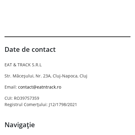
Date de contact
EAT & TRACK S.R.L
Str. Măceșului, Nr. 23A, Cluj-Napoca, Cluj
Email:
contact@eatntrack.ro
CUI: RO39757359
Registrul Comerțului: J12/1798/2021
Navigație