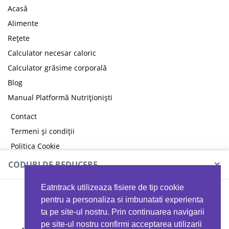
Acasă
Alimente
Rețete
Calculator necesar caloric
Calculator grăsime corporală
Blog
Manual Platformă Nutriționiști
Contact
Termeni și condiții
Politica Cookie
Politica de confidențialitate
×
CODURI DE REDUCERE
Eatntrack utilizeaza fisiere de tip cookie
MYPROTEIN
pentru a personaliza si imbunatati experienta
ta pe site-ul nostru. Prin continuarea navigarii
pe site-ul nostru confirmi acceptarea utilizarii