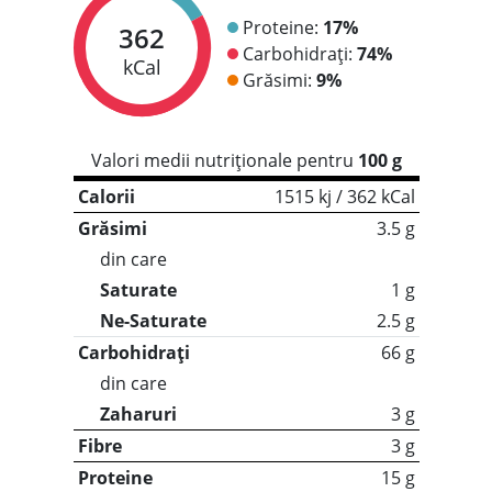
Proteine:
17%
362
Carbohidrați:
74%
kCal
Grăsimi:
9%
Valori medii nutriționale pentru
100 g
Calorii
1515 kj / 362 kCal
Grăsimi
3.5 g
din care
Saturate
1 g
Ne-Saturate
2.5 g
Carbohidrați
66 g
din care
Zaharuri
3 g
Fibre
3 g
Proteine
15 g