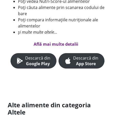
Poți vedea Nutri-Score-ul alimentelor
Poți căuta alimente prin scanarea codului de
bare
Poți compara informațiile nutriționale ale
alimentelor
și multe multe altele...
Află mai multe detalii
Descarcă din
Descarcă din
Google Play
App Store
Alte alimente din categoria
Altele