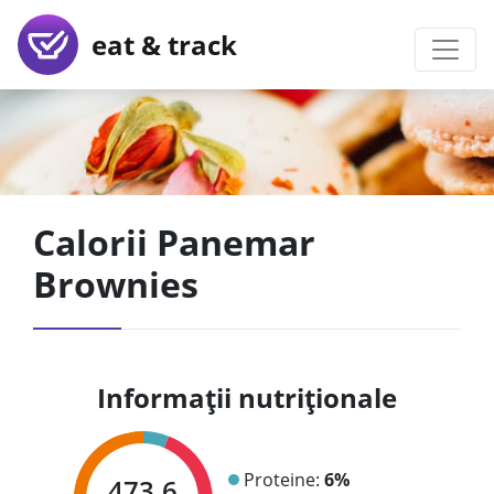
eat & track
Calorii Panemar
Brownies
Informații nutriționale
Proteine:
6%
473.6