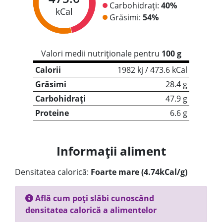
Carbohidrați:
40%
kCal
Grăsimi:
54%
Valori medii nutriționale pentru
100 g
Calorii
1982 kj / 473.6 kCal
Grăsimi
28.4 g
Carbohidrați
47.9 g
Proteine
6.6 g
Informații aliment
Densitatea calorică:
Foarte mare (4.74kCal/g)
Află cum poți slăbi cunoscând
densitatea calorică a alimentelor