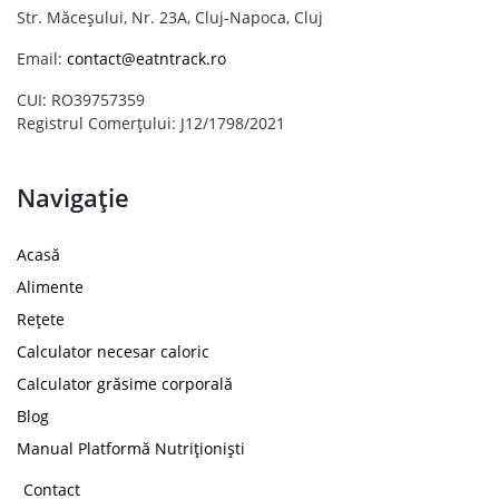
Str. Măceșului, Nr. 23A, Cluj-Napoca, Cluj
Email:
contact@eatntrack.ro
CUI: RO39757359
Registrul Comerțului: J12/1798/2021
Navigație
Acasă
Alimente
Rețete
Calculator necesar caloric
Calculator grăsime corporală
Blog
Manual Platformă Nutriționiști
Contact