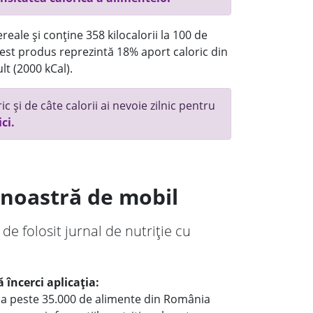
reale și conține 358 kilocalorii la 100 de
st produs reprezintă 18% aport caloric din
lt (2000 kCal).
c și de câte calorii ai nevoie zilnic pentru
ici.
a noastră de mobil
 de folosit jurnal de nutriție cu
 încerci aplicația:
le a peste 35.000 de alimente din România