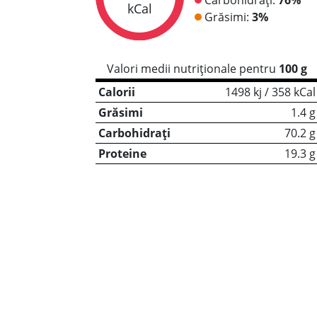
kCal
Grăsimi:
3%
Valori medii nutriționale pentru
100 g
Calorii
1498 kj / 358 kCal
Grăsimi
1.4 g
Carbohidrați
70.2 g
Proteine
19.3 g