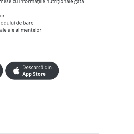
e mese cu informațiile nutriționale gata
lor
codului de bare
ale ale alimentelor
Descarcă din
App Store