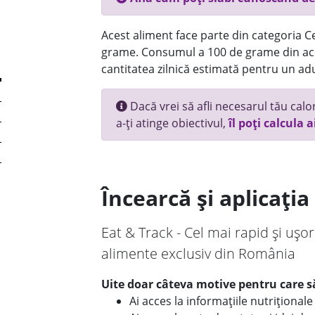
Acest aliment face parte din categoria Ce
grame. Consumul a 100 de grame din ace
cantitatea zilnică estimată pentru un adu
Dacă vrei să afli necesarul tău calori
a-ți atinge obiectivul,
îl poți calcula a
Încearcă și aplicați
Eat & Track - Cel mai rapid și ușor
alimente exclusiv din România
Uite doar câteva motive pentru care să
Ai acces la informațiile nutriționa