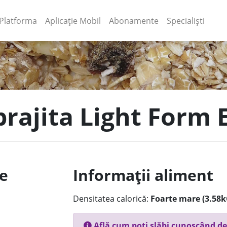
(current)
(current)
Platforma
Aplicație Mobil
Abonamente
Specialiști
prajita Light Form E
le
Informații aliment
Densitatea calorică:
Foarte mare (3.58k
Află cum poți slăbi cunoscând de