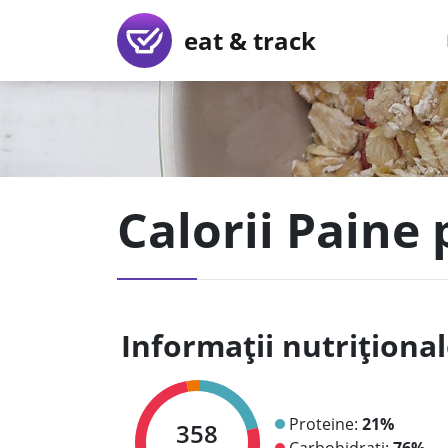
eat & track
Calorii Paine 
Informații nutriționa
Proteine:
21%
358
Carbohidrați:
76%