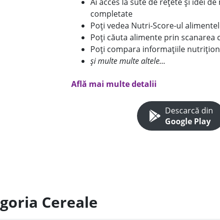
Ai acces la sute de rețete și idei d
completate
Poți vedea Nutri-Score-ul alimente
Poți căuta alimente prin scanarea 
Poți compara informațiile nutrițion
și multe multe altele...
Află mai multe detalii
Descarcă din
Google Play
egoria Cereale